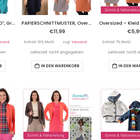
Blazer, legere Jacke “LILO”, Gr. 110 – 152
PAPIERSCHNITTMUSTER, Oversized – Kleid “JÖRDIS”, Gr. 158 – Damengr. 46
€
11,99
€
5,9
rsand
Enthält 19% MwSt.
zzgl.
Versand
Enthält 7% MwSt.
eben
Lieferzeit: nicht angegeben
Lieferzeit: nich
B
IN DEN WARENKORB
IN DEN W