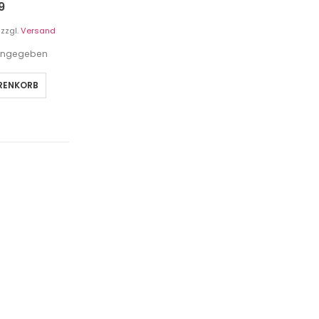
9
zzgl.
Versand
t angegeben
ARENKORB