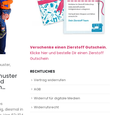
Verschenke einen Zierstoff Gutschein.
Klicke hier und bestelle Dir einen Zierstoff
Gutschein
uster,
RECHTLICHES
muster
Vertrag widerrufen
nd
n…
AGB
Widerruf für digitale Medien
es
Widerrufsrecht
g, diesmal in