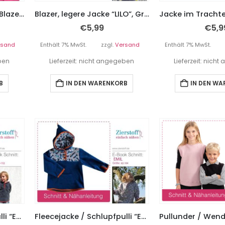
PAPIERSCHNITTMUSTER, Blazer, legere Jacke “LILO” – Gr. 158 – Damengr. 46
Blazer, legere Jacke “LILO”, Gr. 158 – Damengr. 46
€
5,99
€
5,9
rsand
Enthält 7% MwSt.
zzgl.
Versand
Enthält 7% MwSt.
eben
Lieferzeit: nicht angegeben
Lieferzeit: nich
B
IN DEN WARENKORB
IN DEN W
Fleecejacke / Schlupfpulli “EMIL”, Gr. 110 – 152
Fleecejacke / Schlupfpulli “EMIL”, Gr. 62 – 104