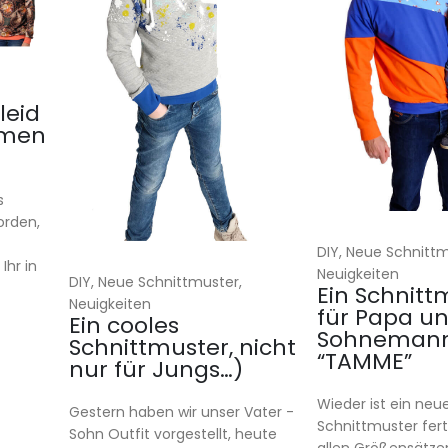
leid
amen
s
orden,
DIY, Neue Schnittm
Ihr in
Neuigkeiten
DIY, Neue Schnittmuster,
Ein Schnitt
Neuigkeiten
für Papa u
Ein cooles
Sohneman
Schnittmuster, nicht
“TAMME”
nur für Jungs…)
Wieder ist ein neu
Gestern haben wir unser Vater -
Schnittmuster ferti
Sohn Outfit vorgestellt, heute