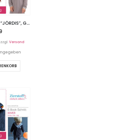
Oversized – Kleid “JÖRDIS”, Gr. 158 – Damengr. 46
9
zzgl.
Versand
t angegeben
ARENKORB