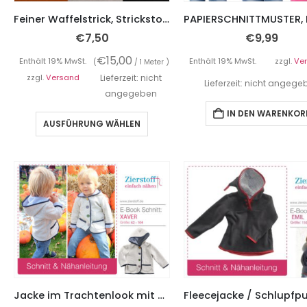
Feiner Waffelstrick, Strickstoff, verschiedene Farben
€
7,50
€
9,99
€
15,00
Enthält 19% MwSt.
Enthält 19% MwSt.
zzgl.
Ve
(
/ 1 Meter )
zzgl.
Versand
Lieferzeit: nicht
Lieferzeit: nicht angeg
angegeben
IN DEN WARENKOR
AUSFÜHRUNG WÄHLEN
Jacke im Trachtenlook mit Knöpfen “Xaver”, Gr. 62 – 104