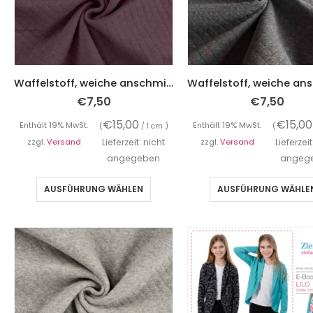
Waffelstoff, weiche anschmiegsame Qualität – Mauve
€
7,50
€
7,50
€
15,00
€
15,00
Enthält 19% MwSt.
Enthält 19% MwSt.
(
/ 1 cm )
(
zzgl.
Versand
Lieferzeit: nicht
zzgl.
Versand
Lieferzeit
angegeben
angeg
AUSFÜHRUNG WÄHLEN
AUSFÜHRUNG WÄHLE