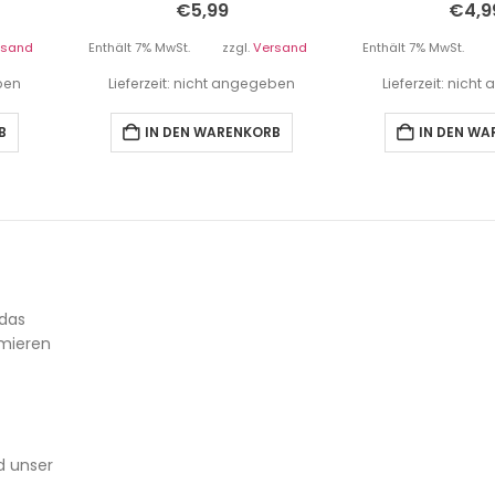
€
5,99
€
4,9
rsand
Enthält 7% MwSt.
zzgl.
Versand
Enthält 7% MwSt.
eben
Lieferzeit: nicht angegeben
Lieferzeit: nich
B
IN DEN WARENKORB
IN DEN W
 das
rmieren
d unser