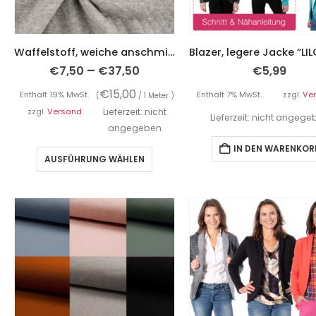
Waffelstoff, weiche anschmiegsame Qualität – helles Grau, Melangeoptik
–
€
7,50
€
37,50
€
5,99
€
15,00
Enthält 19% MwSt.
Enthält 7% MwSt.
zzgl.
Ve
(
/ 1 Meter )
zzgl.
Versand
Lieferzeit: nicht
Lieferzeit: nicht angeg
angegeben
IN DEN WARENKOR
AUSFÜHRUNG WÄHLEN