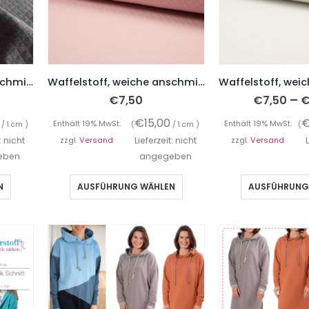
Waffelstoff, weiche anschmiegsame Qualität – Grau mit eingewebten Punkten – Neon
Waffelstoff, weiche anschmiegsame Qualität – Rosa
–
€
7,50
€
7,50
€
15,00
Enthält 19% MwSt.
Enthält 19% MwSt.
/ 1 cm )
(
/ 1 cm )
(
: nicht
zzgl.
Versand
Lieferzeit: nicht
zzgl.
Versand
eben
angegeben
N
AUSFÜHRUNG WÄHLEN
AUSFÜHRUNG