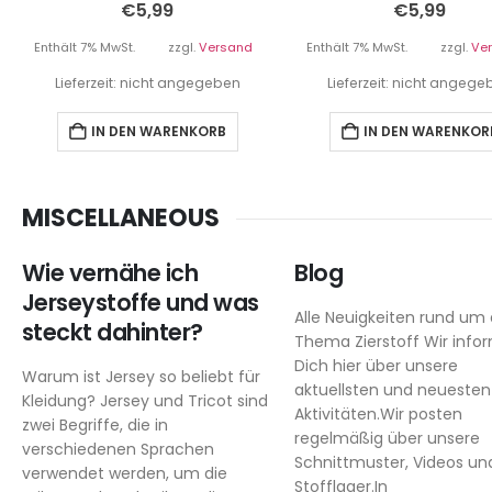
€
5,99
€
5,99
Enthält 7% MwSt.
zzgl.
Versand
Enthält 7% MwSt.
zzgl.
Ve
Lieferzeit: nicht angegeben
Lieferzeit: nicht angeg
IN DEN WARENKORB
IN DEN WARENKOR
MISCELLANEOUS
Wie vernähe ich
Blog
Jerseystoffe und was
Alle Neuigkeiten rund um
steckt dahinter?
Thema Zierstoff Wir info
Dich hier über unsere
Warum ist Jersey so beliebt für
aktuellsten und neuesten
Kleidung? Jersey und Tricot sind
Aktivitäten.Wir posten
zwei Begriffe, die in
regelmäßig über unsere
verschiedenen Sprachen
Schnittmuster, Videos un
verwendet werden, um die
Stofflager.In