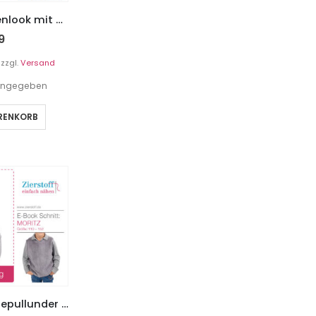
Jacke im Trachtenlook mit Knöpfen “Xaver”, Gr. 110 – 152
9
zzgl.
Versand
t angegeben
ARENKORB
Pullunder / Wendepullunder “MORITZ”, Gr. 110 – 152