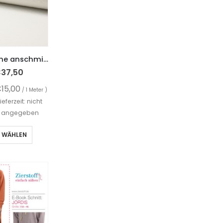
Waffelstoff, weiche anschmiegsame Qualität – Weiß
€
37,50
€
15,00
/ 1 Meter )
Lieferzeit: nicht
angegeben
 WÄHLEN