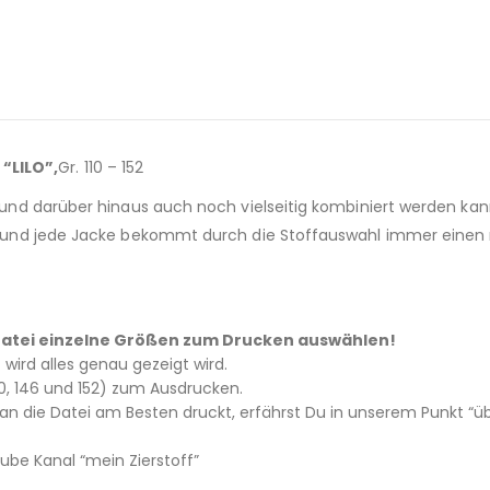
“LILO”,
Gr. 110 – 152
t und darüber hinaus auch noch vielseitig kombiniert werden kann
ig und jede Jacke bekommt durch die Stoffauswahl immer einen n
 – Datei einzelne Größen zum Drucken auswählen!
tt wird alles genau gezeigt wird.
 140, 146 und 152) zum Ausdrucken.
 die Datei am Besten druckt, erfährst Du in unserem Punkt “üb
be Kanal “mein Zierstoff”