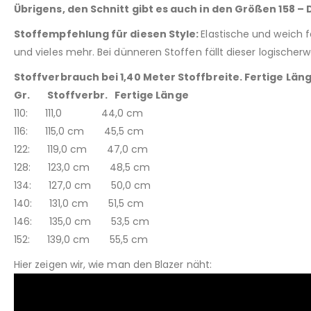
Übrigens, den Schnitt gibt es auch in den Größen 158
Stoffempfehlung für diesen Style:
Elastische und weich f
und vieles mehr. Bei dünneren Stoffen fällt dieser logische
Stoffverbrauch bei 1,40 Meter Stoffbreite. Fertige Lä
Gr. Stoffverbr. Fertige Länge
110: 111,0 44,0 cm
116: 115,0 cm 45,5 cm
122: 119,0 cm 47,0 cm
128: 123,0 cm 48,5 cm
134: 127,0 cm 50,0 cm
140: 131,0 cm 51,5 cm
146: 135,0 cm 53,5 cm
152: 139,0 cm 55,5 cm
Hier zeigen wir, wie man den Blazer näht: