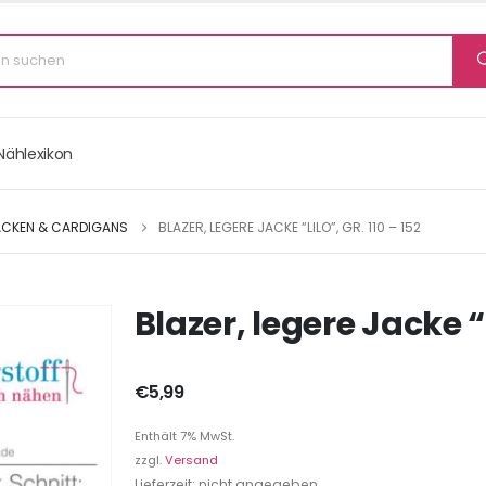
Nählexikon
ACKEN & CARDIGANS
BLAZER, LEGERE JACKE “LILO”, GR. 110 – 152
Blazer, legere Jacke “L
€
5,99
Enthält 7% MwSt.
zzgl.
Versand
Lieferzeit: nicht angegeben