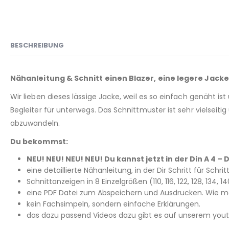
BESCHREIBUNG
Nähanleitung & Schnitt einen Blazer, eine legere Jacke 
Wir lieben dieses lässige Jacke, weil es so einfach genäht is
Begleiter für unterwegs. Das Schnittmuster ist sehr vielseit
abzuwandeln.
Du bekommst:
NEU! NEU! NEU! NEU! Du kannst jetzt in der Din A 4
eine detaillierte Nähanleitung, in der Dir Schritt für Schri
Schnittanzeigen in 8 Einzelgrößen (110, 116, 122, 128, 134,
eine PDF Datei zum Abspeichern und Ausdrucken. Wie man
kein Fachsimpeln, sondern einfache Erklärungen.
das dazu passend Videos dazu gibt es auf unserem youtu