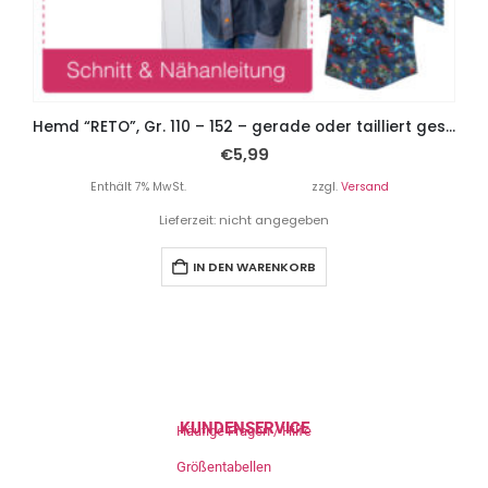
Hemd “RETO”, Gr. 110 – 152 – gerade oder tailliert geschnitten
€
5,99
Enthält 7% MwSt.
zzgl.
Versand
Lieferzeit: nicht angegeben
IN DEN WARENKORB
KUNDENSERVICE
Häufige Fragen / Hilfe
Größentabellen