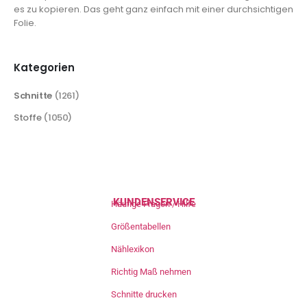
es zu kopieren. Das geht ganz einfach mit einer durchsichtigen
Folie.
Kategorien
Schnitte
(1261)
Stoffe
(1050)
KUNDENSERVICE
Häufige Fragen / Hilfe
Größentabellen
Nählexikon
Richtig Maß nehmen
Schnitte drucken