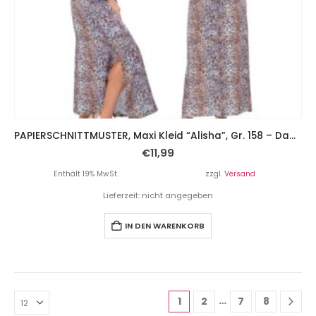
PAPIERSCHNITTMUSTER, Maxi Kleid “Alisha”, Gr. 158 – Damengr. 46
€
11,99
Enthält 19% MwSt.
zzgl.
Versand
Lieferzeit: nicht angegeben
IN DEN WARENKORB
…
1
2
7
8