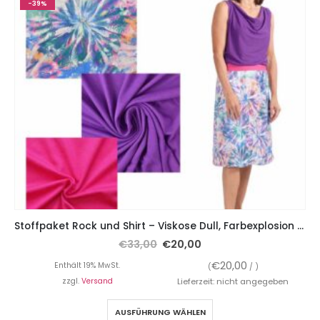
-39%
Stoffpaket Rock und Shirt – Viskose Dull, Farbexplosion bunt, Viskosejersey Lila oder Pink, inkl. Gummiband
€
33,00
€
20,00
€
20,00
Enthält 19% MwSt.
(
/ )
zzgl.
Versand
Lieferzeit: nicht angegeben
AUSFÜHRUNG WÄHLEN