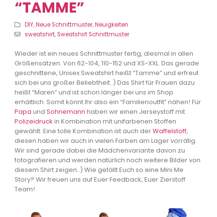
“TAMME”
DIY
,
Neue Schnittmuster
,
Neuigkeiten
sweatshirt
,
Sweatshirt Schnittmuster
Wieder ist ein neues Schnittmuster fertig, diesmal in allen
Größensätzen. Von 62-104, 110-152 und XS-XXL. Das gerade
geschnittene, Unisex Sweatshirt heißt “Tamme” und erfreut
sich bei uns großer Beliebtheit..) Das Shirt für Frauen dazu
heißt “Maren” und ist schon länger bei uns im Shop
erhältlich. Somit könnt Ihr also ein “Familienoutfit” nähen! Für
Papa
und
Sohnemann
haben wir einen Jerseystoff mit
Polizeidruck
in Kombination mit unifarbenen Stoffen
gewählt. Eine tolle Kombination ist auch der
Waffelstoff,
diesen haben wir auch in vielen Farben am Lager vorrätig.
Wir sind gerade dabei die Mädchenvariante davon zu
fotografieren und werden natürlich noch weitere Bilder von
diesem Shirt zeigen..) Wie gefällt Euch so eine Mini Me
Story? Wir freuen uns auf Euer Feedback, Euer Zierstoff
Team!