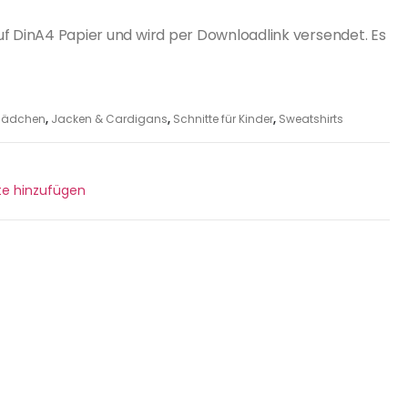
uf DinA4 Papier und wird per Downloadlink versendet. Es
r Mädchen
,
Jacken & Cardigans
,
Schnitte für Kinder
,
Sweatshirts
ste hinzufügen