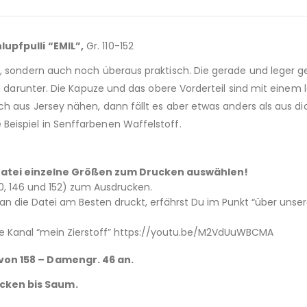
upfpulli “EMIL”,
Gr. 110-152
 sondern auch noch überaus praktisch. Die gerade und leger gesc
h darunter. Die Kapuze und das obere Vorderteil sind mit einem l
h aus Jersey nähen, dann fällt es aber etwas anders als aus dic
eispiel in Senffarbenen Waffelstoff.
 – Datei einzelne Größen zum Drucken auswählen!
 140, 146 und 152) zum Ausdrucken.
 die Datei am Besten druckt, erfährst Du im Punkt “über unsere
e Kanal “mein Zierstoff” https://youtu.be/M2VdUuWBCMA
von 158 – Damengr. 46 an.
cken bis Saum.