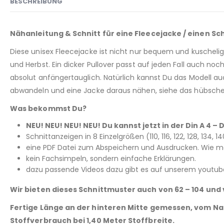
BESCHREIBUNG
Nähanleitung & Schnitt für eine Fleecejacke / einen Schl
Diese unisex Fleecejacke ist nicht nur bequem und kuschelig,
und Herbst. Ein dicker Pullover passt auf jeden Fall auch noc
absolut anfängertauglich. Natürlich kannst Du das Modell auc
abwandeln und eine Jacke daraus nähen, siehe das hübsche B
Was bekommst Du?
NEU! NEU! NEU! NEU! Du kannst jetzt in der Din A 4
Schnittanzeigen in 8 Einzelgrößen (110, 116, 122, 128, 134,
eine PDF Datei zum Abspeichern und Ausdrucken. Wie man
kein Fachsimpeln, sondern einfache Erklärungen.
dazu passende Videos dazu gibt es auf unserem youtub
Wir bieten dieses Schnittmuster auch von 62 – 104 und 
Fertige Länge an der hinteren Mitte gemessen, vom Na
Stoffverbrauch bei 1,40 Meter Stoffbreite.