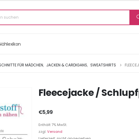
Nählexikon
 SCHNITTE FÜR MÄDCHEN
,
JACKEN & CARDIGANS
,
SWEATSHIRTS
FLEECEJ
Fleecejacke / Schlupfpu
€
5,99
Enthält 7% MwSt.
zzgl.
Versand
Lieferzeit: nicht angegeben