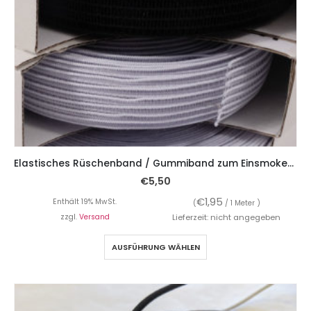
Elastisches Rüschenband / Gummiband zum Einsmoken, 25 mm breit, 5 Meter
€
5,50
€
1,95
Enthält 19% MwSt.
(
/ 1 Meter )
zzgl.
Versand
Lieferzeit: nicht angegeben
AUSFÜHRUNG WÄHLEN