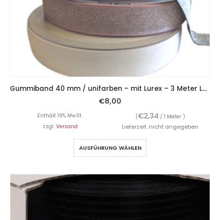
Gummiband 40 mm / unifarben – mit Lurex – 3 Meter Länge – Bundgummi
€
8,00
€
2,34
Enthält 19% MwSt.
(
/ 1 Meter )
zzgl.
Versand
Lieferzeit: nicht angegeben
AUSFÜHRUNG WÄHLEN