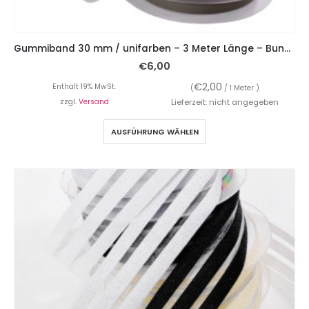
Gummiband 30 mm / unifarben – 3 Meter Länge – Bundgummiband
€
6,00
€
2,00
Enthält 19% MwSt.
(
/ 1 Meter )
zzgl.
Versand
Lieferzeit: nicht angegeben
AUSFÜHRUNG WÄHLEN