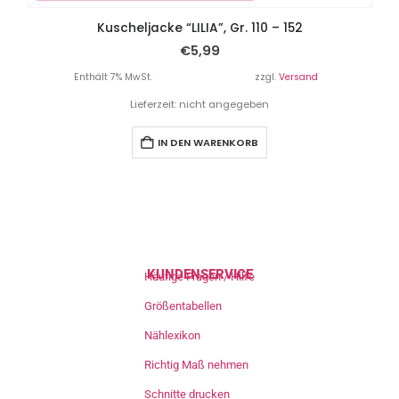
Kuscheljacke “LILIA”, Gr. 110 – 152
€
5,99
Enthält 7% MwSt.
zzgl.
Versand
Lieferzeit: nicht angegeben
IN DEN WARENKORB
KUNDENSERVICE
Häufige Fragen / Hilfe
Größentabellen
Nählexikon
Richtig Maß nehmen
Schnitte drucken