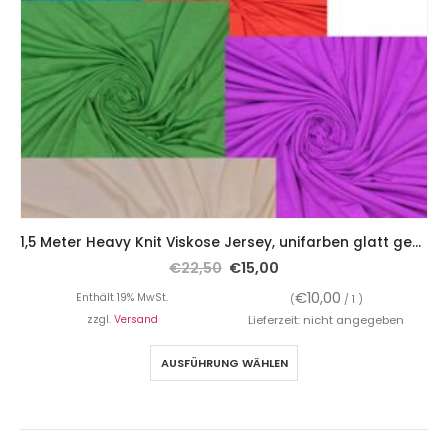
1,5 Meter Heavy Knit Viskose Jersey, unifarben glatt gestrickt
€
22,50
€
15,00
€
10,00
Enthält 19% MwSt.
(
/ 1 )
zzgl.
Versand
Lieferzeit: nicht angegeben
AUSFÜHRUNG WÄHLEN