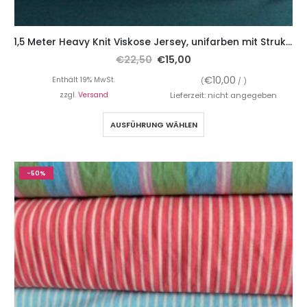
1,5 Meter Heavy Knit Viskose Jersey, unifarben mit Struktur
€
22,50
€
15,00
€
10,00
Enthält 19% MwSt.
(
/ )
zzgl.
Versand
Lieferzeit: nicht angegeben
AUSFÜHRUNG WÄHLEN
-50%