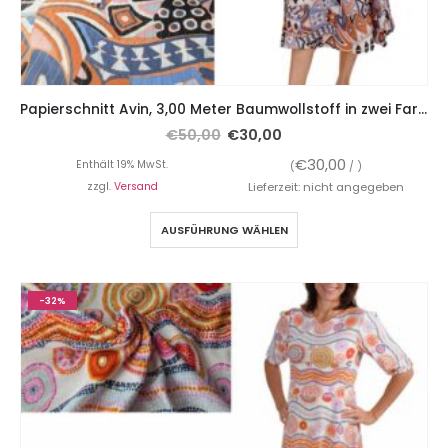
Papierschnitt Avin, 3,00 Meter Baumwollstoff in zwei Farben Gelb / Blau
€
50,00
€
30,00
€
30,00
Enthält 19% MwSt.
(
/ )
zzgl.
Versand
Lieferzeit: nicht angegeben
AUSFÜHRUNG WÄHLEN
-32%