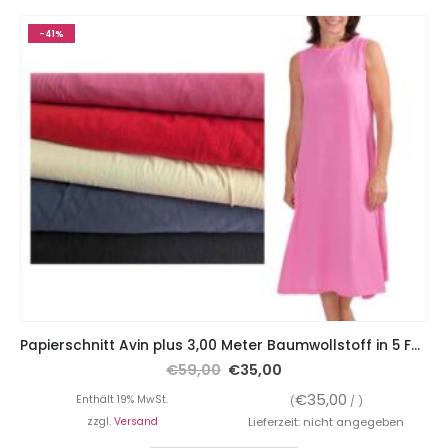
-41%
Papierschnitt Avin plus 3,00 Meter Baumwollstoff in 5 Farben
€
59,00
€
35,00
€
35,00
Enthält 19% MwSt.
(
/ )
zzgl.
Versand
Lieferzeit: nicht angegeben