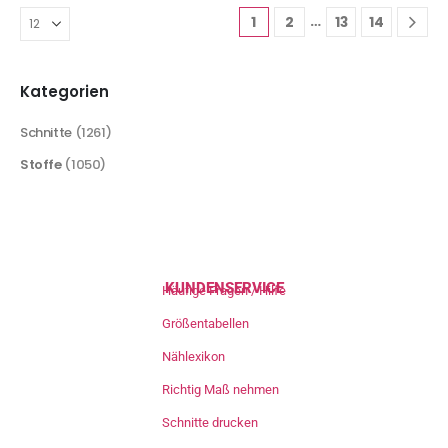
…
1
2
13
14
Kategorien
Schnitte
(1261)
Stoffe
(1050)
KUNDENSERVICE
Häufige Fragen / Hilfe
Größentabellen
Nählexikon
Richtig Maß nehmen
Schnitte drucken