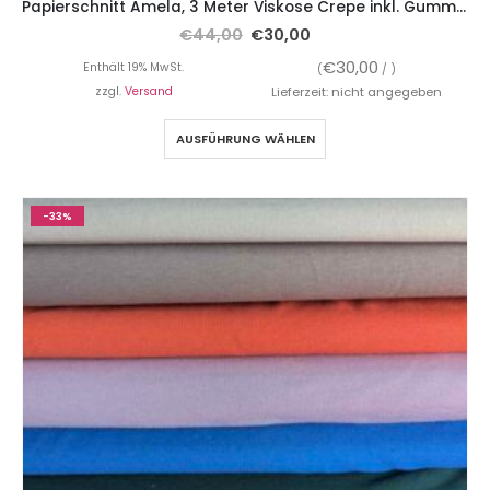
Papierschnitt Amela, 3 Meter Viskose Crepe inkl. Gummiband
€
44,00
€
30,00
€
30,00
Enthält 19% MwSt.
(
/ )
zzgl.
Versand
Lieferzeit: nicht angegeben
AUSFÜHRUNG WÄHLEN
-33%