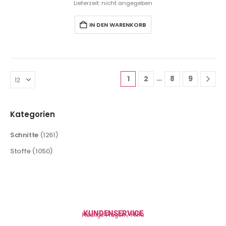
Lieferzeit: nicht angegeben
IN DEN WARENKORB
…
1
2
8
9
Kategorien
Schnitte
(1261)
Stoffe
(1050)
KUNDENSERVICE
Häufige Fragen / Hilfe