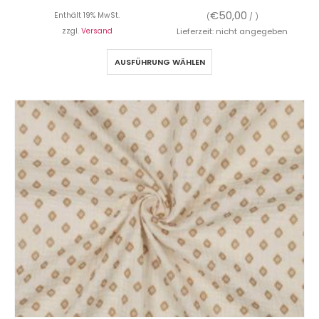
€
50,00
Enthält 19% MwSt.
(
/ )
zzgl.
Versand
Lieferzeit: nicht angegeben
AUSFÜHRUNG WÄHLEN