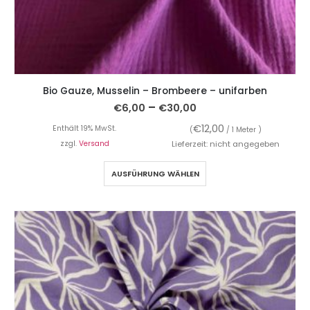
Bio Gauze, Musselin – Brombeere – unifarben
–
€
6,00
€
30,00
€
12,00
Enthält 19% MwSt.
(
/ 1 Meter )
zzgl.
Versand
Lieferzeit: nicht angegeben
AUSFÜHRUNG WÄHLEN