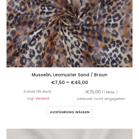
Musselin, Leomuster Sand / Braun
–
€
7,50
€
45,00
€
15,00
Enthält 19% MwSt.
(
/ 1 Meter )
zzgl.
Versand
Lieferzeit: nicht angegeben
AUSFÜHRUNG WÄHLEN