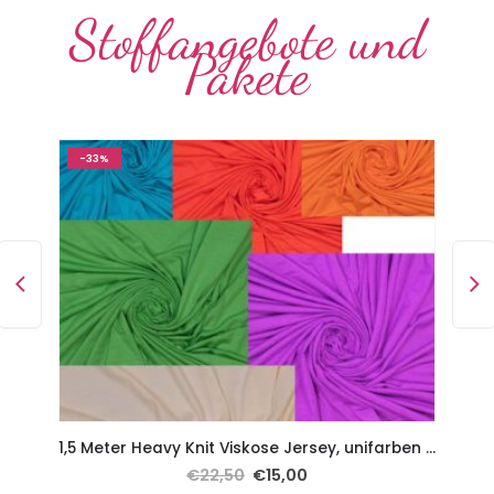
Stoffangebote und
Pakete
-33%
ur
1,5 Meter Heavy Knit Viskose Jersey, unifarben glatt gestrickt
€
22,50
€
15,00