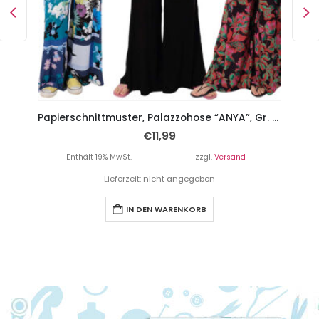
PAPIERSCHNITTMUSTER, Kleid mit Teilungsnähten”Avin”, Gr. 158 – Damengr. 46
Papierschnittmuster, Palazzohose “ANYA”, Gr. 158 – Damengr. 46
€
11,99
Enthält 19% MwSt.
zzgl.
Versand
Lieferzeit: nicht angegeben
IN DEN WARENKORB