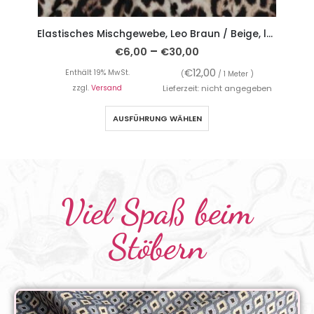
Elastisches Mischgewebe, Leo Braun / Beige, leicht fallend
–
€
6,00
€
30,00
€
12,00
Enthält 19% MwSt.
(
/ 1 Meter )
en
zzgl.
Versand
Lieferzeit: nicht angegeben
AUSFÜHRUNG WÄHLEN
Viel Spaß beim
Stöbern