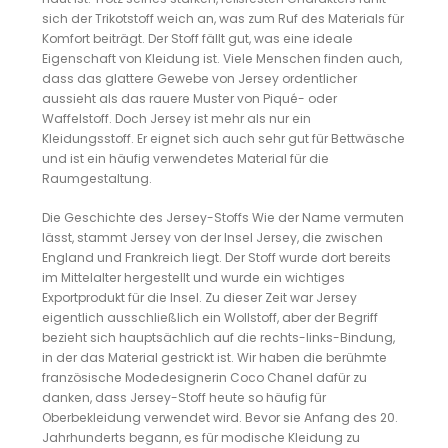
sich der Trikotstoff weich an, was zum Ruf des Materials für
Komfort beiträgt. Der Stoff fällt gut, was eine ideale
Eigenschaft von Kleidung ist. Viele Menschen finden auch,
dass das glattere Gewebe von Jersey ordentlicher
aussieht als das rauere Muster von Piqué- oder
Waffelstoff. Doch Jersey ist mehr als nur ein
Kleidungsstoff. Er eignet sich auch sehr gut für Bettwäsche
und ist ein häufig verwendetes Material für die
Raumgestaltung.
Die Geschichte des Jersey-Stoffs Wie der Name vermuten
lässt, stammt Jersey von der Insel Jersey, die zwischen
England und Frankreich liegt. Der Stoff wurde dort bereits
im Mittelalter hergestellt und wurde ein wichtiges
Exportprodukt für die Insel. Zu dieser Zeit war Jersey
eigentlich ausschließlich ein Wollstoff, aber der Begriff
bezieht sich hauptsächlich auf die rechts-links-Bindung,
in der das Material gestrickt ist. Wir haben die berühmte
französische Modedesignerin Coco Chanel dafür zu
danken, dass Jersey-Stoff heute so häufig für
Oberbekleidung verwendet wird. Bevor sie Anfang des 20.
Jahrhunderts begann, es für modische Kleidung zu