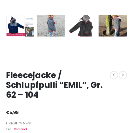
Fleecejacke /
Schlupfpulli “EMIL”, Gr.
62 – 104
€
5,99
Enthält 7% MwSt.
zzgl.
Versand