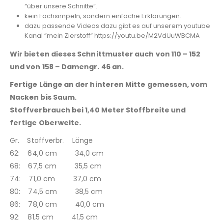
“über unsere Schnitte”.
kein Fachsimpeln, sondern einfache Erklärungen.
dazu passende Videos dazu gibt es auf unserem youtube
Kanal “mein Zierstoff” https://youtu.be/M2VdUuWBCMA
Wir bieten dieses Schnittmuster auch von 110 – 152
und von 158 – Damengr. 46 an.
Fertige Länge an der hinteren Mitte gemessen, vom
Nacken bis Saum.
Stoffverbrauch bei 1,40 Meter Stoffbreite und
fertige Oberweite.
Gr. Stoffverbr. Länge
62: 64,0 cm 34,0 cm
68: 67,5 cm 35,5 cm
74: 71,0 cm 37,0 cm
80: 74,5 cm 38,5 cm
86: 78,0 cm 40,0 cm
92: 81,5 cm 41,5 cm