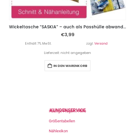
Wickeltasche “SASKIA” – auch als Passhülle abwandelbar
€
3,99
Enthält 7% MwSt.
zzgl.
Versand
Lieferzeit: nicht angegeben
IN DEN WARENKORB
KUNDENSERVICE
Häufige Fragen / Hilfe
Größentabellen
Nählexikon