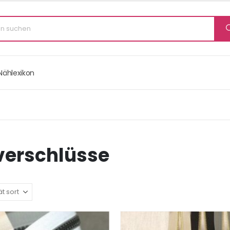
Nählexikon
verschlüsse