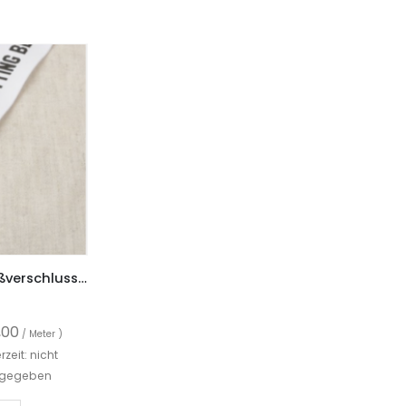
Reißverschluss, teilbarer Reißverschluss, Weiß mit Schrift
,00
/ Meter )
erzeit: nicht
gegeben