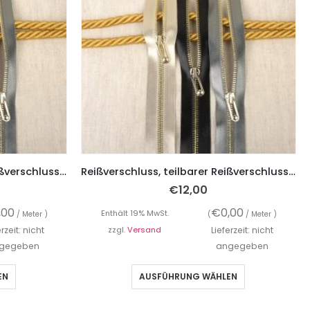
Reißverschluss, teilbarer Reißverschluss, Satin – 60 cm Länge
Reißverschluss, teilbarer Reißverschluss, Satin – 50 cm Länge
€
12,00
,00
€
0,00
Enthält 19% MwSt.
/ Meter )
(
/ Meter )
erzeit: nicht
zzgl.
Versand
Lieferzeit: nicht
gegeben
angegeben
EN
AUSFÜHRUNG WÄHLEN