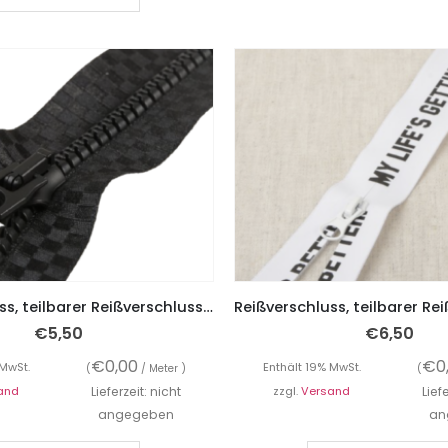
Reißverschluss, teilbarer Reißverschluss, Schwarz Kästchenmusterung
€
5,50
€
6,50
€
0,00
€
0
 MwSt.
Enthält 19% MwSt.
(
/ Meter )
(
and
Lieferzeit: nicht
zzgl.
Versand
Lief
angegeben
an