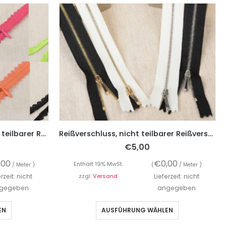
Spitzenreißverschluss, nicht teilbarer Reißverschluss, unifarben, 22 cm
Reißverschluss, nicht teilbarer Reißverschluss, Unifarben mit feinen silbernen Zähnchen, 30 cm
€
5,00
,00
€
0,00
Enthält 19% MwSt.
/ Meter )
(
/ Meter )
erzeit: nicht
zzgl.
Versand
Lieferzeit: nicht
gegeben
angegeben
EN
AUSFÜHRUNG WÄHLEN