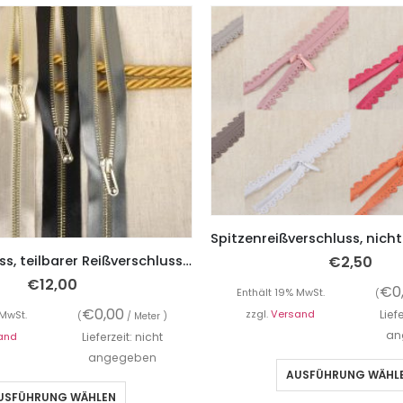
€
2,50
Reißverschluss, teilbarer Reißverschluss, Satin – 55 cm Länge
€
12,00
€
0
Enthält 19% MwSt.
(
€
0,00
zzgl.
Versand
Lief
 MwSt.
(
/ Meter )
an
and
Lieferzeit: nicht
angegeben
AUSFÜHRUNG WÄHL
USFÜHRUNG WÄHLEN