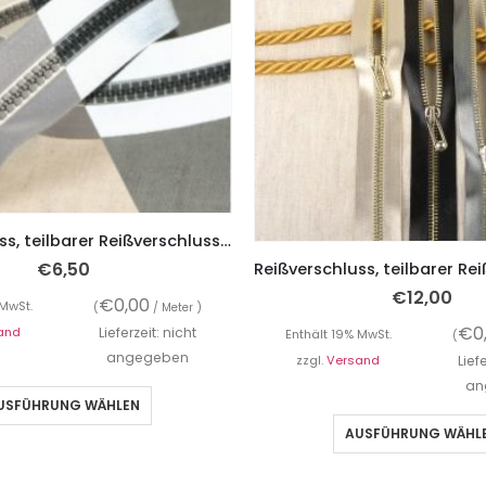
Reißverschluss, teilbarer Reißverschluss, reflektierend
€
6,50
€
12,00
€
0,00
 MwSt.
(
/ Meter )
€
0
and
Lieferzeit: nicht
Enthält 19% MwSt.
(
angegeben
zzgl.
Versand
Lief
an
USFÜHRUNG WÄHLEN
AUSFÜHRUNG WÄHL