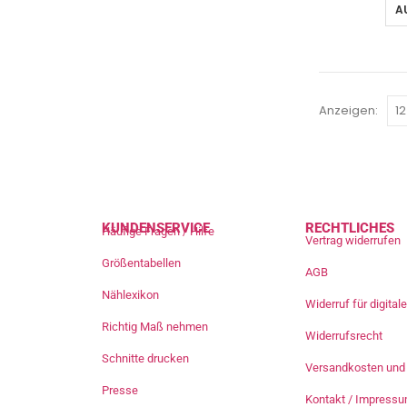
A
Anzeigen:
KUNDENSERVICE
RECHTLICHES
Häufige Fragen / Hilfe
Vertrag widerrufen
Größentabellen
AGB
Nählexikon
Widerruf für digita
Richtig Maß nehmen
Widerrufsrecht
Schnitte drucken
Versandkosten und 
Presse
Kontakt / Impress