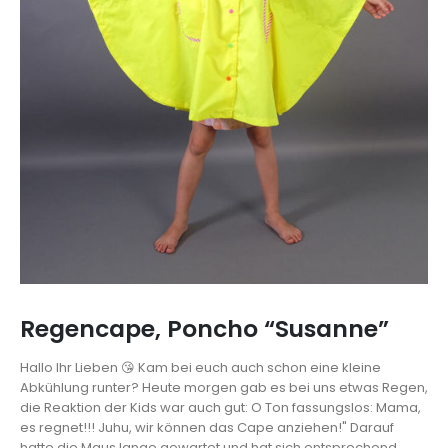
Regencape, Poncho “Susanne”
Hallo Ihr Lieben 😘 Kam bei euch auch schon eine kleine
Abkühlung runter? Heute morgen gab es bei uns etwas Regen,
die Reaktion der Kids war auch gut: O Ton fassungslos: Mama,
es regnet!!! Juhu, wir können das Cape anziehen!" Darauf
hatte die Maus lange gewartet und hat sich entsprechend