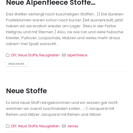
Neue Alpenfleece Stoffe…
Das Wetter verlangt nach kuscheligen Stoffen...)) Die dunklen
Pusteblumen waren schon nach kurzer Zeit ausverkauft, jetzt
haben wir sie endlich wieder am Lager. (Neu in der Farbe
Hellgrau und mit Sternen.) Also, nix wie ran und viele hübsche
Kleider, Pullover, Loopschals, Mützen und vieles mehr draus
nähen! Viel Spaß wünscht...
DIY
,
Neue Stoffe
,
Neuigkeiten
alpenfleece
READ MORE...
Neue Stoffe
Es sind neue Stoff reingekommen und wir wissen gar nicht
welchen wir zuerst zuschneiden sollen....-)
Jacquard mit
Rehen und Glitzer
Jacquard mit Rehen und Glitzer
DIY
,
Neue Stoffe
,
Neuigkeiten
Jersey