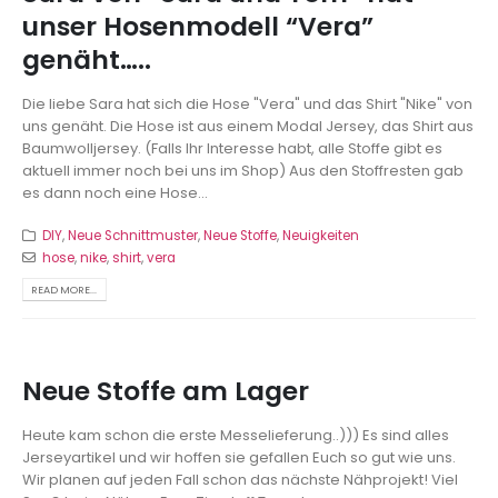
unser Hosenmodell “Vera”
genäht…..
Die liebe Sara hat sich die Hose "Vera" und das Shirt "Nike" von
uns genäht. Die Hose ist aus einem Modal Jersey, das Shirt aus
Baumwolljersey. (Falls Ihr Interesse habt, alle Stoffe gibt es
aktuell immer noch bei uns im Shop) Aus den Stoffresten gab
es dann noch eine Hose...
DIY
,
Neue Schnittmuster
,
Neue Stoffe
,
Neuigkeiten
hose
,
nike
,
shirt
,
vera
READ MORE...
Neue Stoffe am Lager
Heute kam schon die erste Messelieferung..))) Es sind alles
Jerseyartikel und wir hoffen sie gefallen Euch so gut wie uns.
Wir planen auf jeden Fall schon das nächste Nähprojekt! Viel