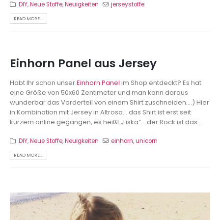
DIY
,
Neue Stoffe
,
Neuigkeiten
jerseystoffe
READ MORE...
Einhorn Panel aus Jersey
Habt Ihr schon unser
Einhorn Panel
im Shop entdeckt? Es hat
eine Größe von 50x60 Zentimeter und man kann daraus
wunderbar das Vorderteil von einem Shirt zuschneiden….) Hier
in Kombination mit Jersey in Altrosa… das Shirt ist erst seit
kurzem online gegangen, es heißt „Liska“… der Rock ist das...
DIY
,
Neue Stoffe
,
Neuigkeiten
einhorn
,
unicorn
READ MORE...