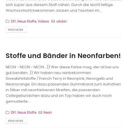
sich super aus diesem Stoff nähen. Durch die leicht fettige
Wachsschicht bekommen Jacken und Taschen im...
DIY
,
Neue Stoffe
,
Videos
oilskin
READ MORE...
Stoffe und Bänder in Neonfarben!
NEON - NEON - NEON...)) Wer diese Farbe mag, der ist bei uns
gut beraten..)) Wir haben neu reinbekommen:
Sweatshirtstoffe / French Terry in Neonpink, Neongelb und
Neonorange. Ein dazu passendes Gummiband zum Aufnähen
in Silber mit neonfarbenen Streifen, die passenden
Collegebündchen dazu und on Top haben wir auch noch
gemusterte...
DIY
,
Neue Stoffe
Neon
READ MORE...