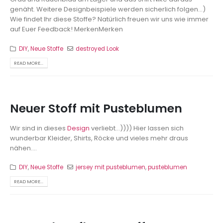
genäht. Weitere Designbeispiele werden sicherlich folgen...)
Wie findet Ihr diese Stoffe? Natürlich freuen wir uns wie immer
auf Euer Feedback!
MerkenMerken
DIY
,
Neue Stoffe
destroyed Look
READ MORE...
Neuer Stoff mit Pusteblumen
Wir sind in dieses
Design
verliebt...)))) Hier lassen sich
wunderbar Kleider, Shirts, Röcke und vieles mehr draus
nähen....
DIY
,
Neue Stoffe
jersey mit pusteblumen
,
pusteblumen
READ MORE...