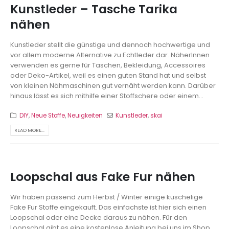
Kunstleder – Tasche Tarika
nähen
Kunstleder stellt die günstige und dennoch hochwertige und
vor allem moderne Alternative zu Echtleder dar. NäherInnen
verwenden es gerne für Taschen, Bekleidung, Accessoires
oder Deko-Artikel, weil es einen guten Stand hat und selbst
von kleinen Nähmaschinen gut vernäht werden kann. Darüber
hinaus lässt es sich mithilfe einer Stoffschere oder einem...
DIY
,
Neue Stoffe
,
Neuigkeiten
Kunstleder
,
skai
READ MORE...
Loopschal aus Fake Fur nähen
Wir haben passend zum Herbst / Winter einige kuschelige
Fake Fur Stoffe eingekauft. Das einfachste ist hier sich einen
Loopschal oder eine Decke daraus zu nähen. Für den
Loopschal gibt es eine kostenlose Anleitung bei uns im Shop.