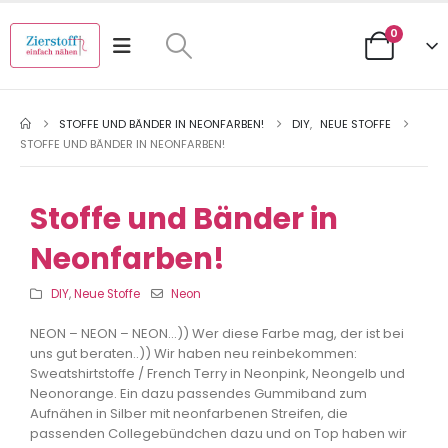
0
STOFFE UND BÄNDER IN NEONFARBEN!
DIY
,
NEUE STOFFE
STOFFE UND BÄNDER IN NEONFARBEN!
Stoffe und Bänder in
Neonfarben!
DIY
,
Neue Stoffe
Neon
NEON – NEON – NEON…)) Wer diese Farbe mag, der ist bei
uns gut beraten..)) Wir haben neu reinbekommen:
Sweatshirtstoffe / French Terry in Neonpink, Neongelb und
Neonorange. Ein dazu passendes Gummiband zum
Aufnähen in Silber mit neonfarbenen Streifen, die
passenden Collegebündchen dazu und on Top haben wir