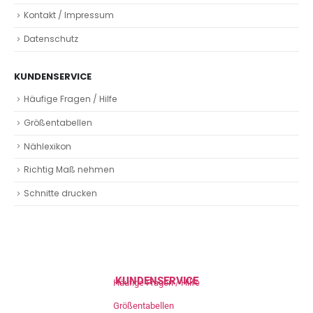
Kontakt / Impressum
Datenschutz
KUNDENSERVICE
Häufige Fragen / Hilfe
Größentabellen
Nählexikon
Richtig Maß nehmen
Schnitte drucken
KUNDENSERVICE
Häufige Fragen / Hilfe
Größentabellen