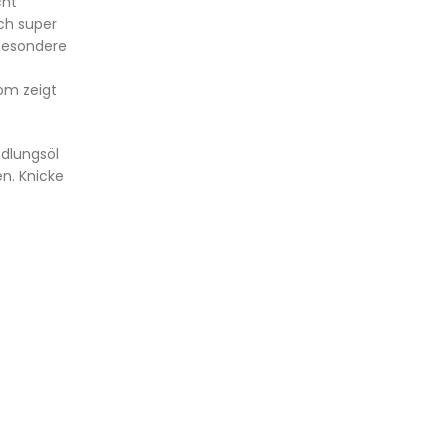
cht
ch super
besondere
om zeigt
ndlungsöl
n. Knicke