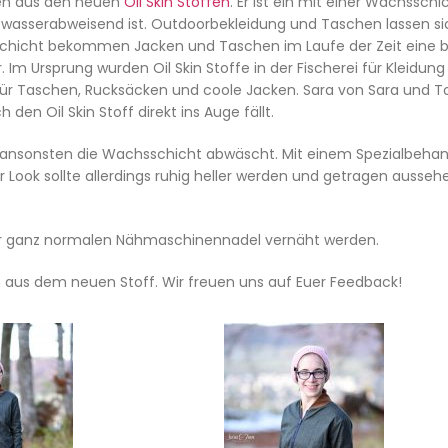
ken aus den neuen
Oil Skin Stoffen
. Er ist ein mit einer Wachsschi
d wasserabweisen
d ist. Outdoorbekleidung und Taschen lassen si
sschicht bekommen Jacken und Taschen im Laufe der Zeit eine 
. Im Ursprung wurden Oil Skin Stoffe in der Fischerei für Kleidung
 für Taschen, Rucksäcken und coole Jacken. Sara von Sara und T
 den Oil Skin Stoff direkt ins Auge fällt.
ch ansonsten die Wachsschicht abwäscht. Mit einem Spezialbeha
ook sollte allerdings ruhig heller werden und getragen aussehe
iner ganz normalen Nähmaschinennadel vernäht werden.
en aus dem neuen Stoff. Wir freuen uns auf Euer Feedback!