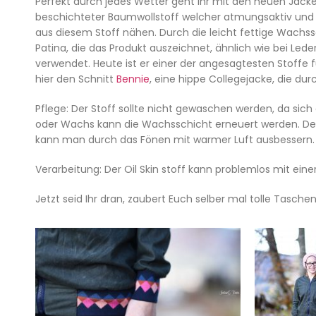
Perfekt durch jedes Wetter geht Ihr mit den neuen Jac
beschichteter Baumwollstoff welcher atmungsaktiv un
aus diesem Stoff nähen.
Durch die leicht fettige Wach
Patina, die das Produkt auszeichnet, ähnlich wie bei Leder
verwendet. Heute ist er einer der angesagtesten Stoffe
hier den Schnitt
Bennie
, eine hippe Collegejacke, die durch
Pflege: Der Stoff sollte nicht gewaschen werden, da si
oder Wachs kann die Wachsschicht erneuert werden. Der L
kann man durch das Fönen mit warmer Luft ausbessern.
Verarbeitung: Der Oil Skin stoff kann problemlos mit e
Jetzt seid Ihr dran, zaubert Euch selber mal tolle Tasch