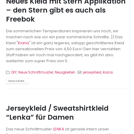
Neues Kleid mit Stern Applikation
– den Stern gibt es auch als
Freebok
Die sommerlichen Temperaturen inspirieren uns noch, wir
machen nach wie vor ein paar sommerliche Schnitte..)) Das
Kleid "
Kiana
" ist ein ganz legeres, salopp geschnittenes Kleid
zum sensationellen Preis von 4,50 Euro! Den hier vernähten
Stoff haben wir noch mal nachgeordert, es gibt ihn also
weiterhin zum super Preis von 5...
DIY
,
Neue Schnittmuster
,
Neuigkeiten
jerseykleid
,
kiana
READ MORE...
Jerseykleid / Sweatshirtkleid
“Lenka” für Damen
Das neue Schnittmuster
LENKA
ist gerade intern unser