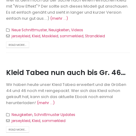
Wer ist denn noch auf der Suche nach einem einfachen Kleid
mit "Wow Effekt"? Der sollte sich dieses Modell gut anschauen.
Es ist einfach genäht und sieht in langer und kurzer Version
einfach nur gut aus....)
(mehr …)
Neue Schnittmuster
,
Neuigkeiten
,
Videos
jerseykleid
,
Kleid
,
Maxikleid
,
sommerkleid
,
Strandkleid
READ MORE...
Kleid Tabea nun auch bis Gr. 46…
Wir haben heute unser Kleid Tabea erweitert und die Größen
44 und 46 noch mit reingepackt. Wer sich das Kleid schon
gekauft hat, kann sich das aktuelle Ebook noch einmal
herunterladen!
(mehr …)
Neuigkeiten
,
Schnittmuster Updates
jerseykleid
,
Kleid
,
sommerkleid
READ MORE...