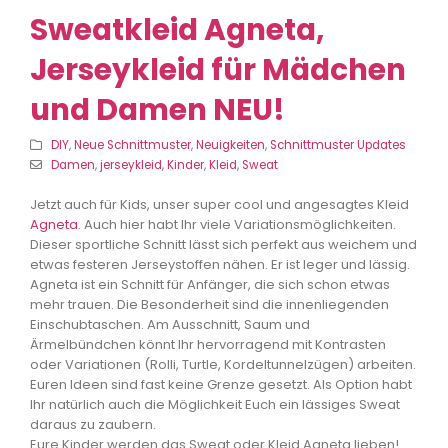
Sweatkleid Agneta,
Jerseykleid für Mädchen
und Damen NEU!
DIY
,
Neue Schnittmuster
,
Neuigkeiten
,
Schnittmuster Updates
Damen
,
jerseykleid
,
Kinder
,
Kleid
,
Sweat
Jetzt auch für Kids, unser super cool und angesagtes Kleid
Agneta
. Auch hier habt Ihr viele Variationsmöglichkeiten.
Dieser sportliche Schnitt lässt sich perfekt aus weichem und
etwas festeren Jerseystoffen nähen. Er ist leger und lässig.
Agneta ist ein Schnitt für Anfänger, die sich schon etwas
mehr trauen. Die Besonderheit sind die innenliegenden
Einschubtaschen. Am Ausschnitt, Saum und
Ärmelbündchen könnt Ihr hervorragend mit Kontrasten
oder Variationen (Rolli, Turtle, Kordeltunnelzügen) arbeiten.
Euren Ideen sind fast keine Grenze gesetzt. Als Option habt
Ihr natürlich auch die Möglichkeit Euch ein lässiges Sweat
daraus zu zaubern.
Eure Kinder werden das Sweat oder Kleid Agneta lieben!