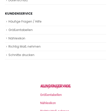
Datenschutz
KUNDENSERVICE
Häufige Fragen / Hilfe
Größentabellen
Nählexikon
Richtig Maß nehmen
Schnitte drucken
KUNDENSERVICE
Häufige Fragen / Hilfe
Größentabellen
Nählexikon