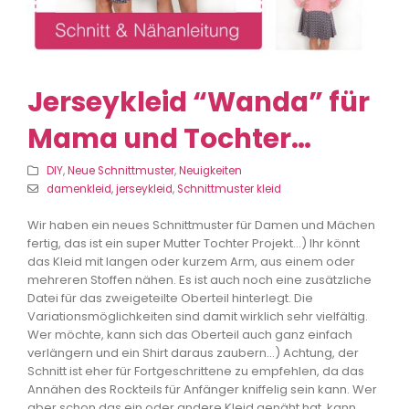
Jerseykleid “Wanda” für
Mama und Tochter…
DIY
,
Neue Schnittmuster
,
Neuigkeiten
damenkleid
,
jerseykleid
,
Schnittmuster kleid
Wir haben ein neues Schnittmuster für Damen und Mächen
fertig, das ist ein super Mutter Tochter Projekt…) Ihr könnt
das Kleid mit langen oder kurzem Arm, aus einem oder
mehreren Stoffen nähen. Es ist auch noch eine zusätzliche
Datei für das zweigeteilte Oberteil hinterlegt. Die
Variationsmöglichkeiten sind damit wirklich sehr vielfältig.
Wer möchte, kann sich das Oberteil auch ganz einfach
verlängern und ein Shirt daraus zaubern…) Achtung, der
Schnitt ist eher für Fortgeschrittene zu empfehlen, da das
Annähen des Rockteils für Anfänger kniffelig sein kann. Wer
aber schon das ein oder andere Kleid genäht hat, kann