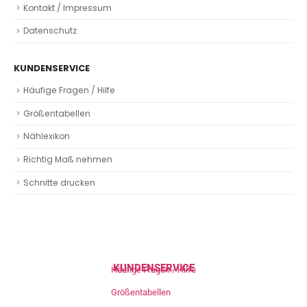
Kontakt / Impressum
Datenschutz
KUNDENSERVICE
Häufige Fragen / Hilfe
Größentabellen
Nählexikon
Richtig Maß nehmen
Schnitte drucken
KUNDENSERVICE
Häufige Fragen / Hilfe
Größentabellen