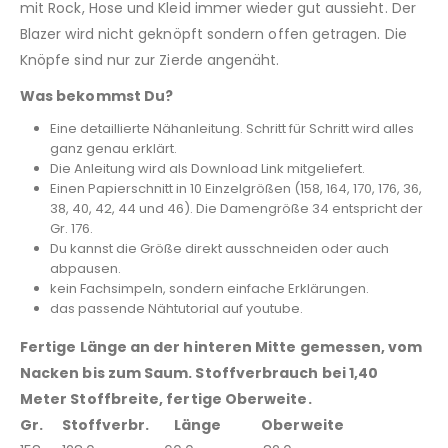
mit Rock, Hose und Kleid immer wieder gut aussieht. Der
Blazer wird nicht geknöpft sondern offen getragen. Die
Knöpfe sind nur zur Zierde angenäht.
Was bekommst Du?
Eine detaillierte Nähanleitung. Schritt für Schritt wird alles
ganz genau erklärt.
Die Anleitung wird als Download Link mitgeliefert.
Einen Papierschnitt in 10 Einzelgrößen (158, 164, 170, 176, 36,
38, 40, 42, 44 und 46). Die Damengröße 34 entspricht der
Gr. 176.
Du kannst die Größe direkt ausschneiden oder auch
abpausen.
kein Fachsimpeln, sondern einfache Erklärungen.
das passende Nähtutorial auf youtube.
Fertige Länge an der hinteren Mitte gemessen, vom
Nacken bis zum Saum. Stoffverbrauch bei 1,40
Meter Stoffbreite, fertige Oberweite.
Gr. Stoffverbr. Länge Oberweite