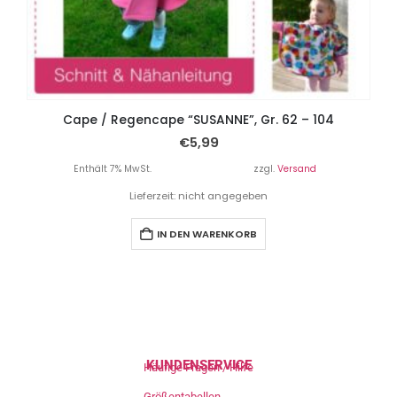
Cape / Regencape “SUSANNE”, Gr. 62 – 104
€
5,99
Enthält 7% MwSt.
zzgl.
Versand
Lieferzeit: nicht angegeben
IN DEN WARENKORB
KUNDENSERVICE
Häufige Fragen / Hilfe
Größentabellen