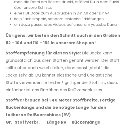
man die Datei am Besten druckt, erfährst Du in dem Punkt
über unsere Schnitte.
eine PDF Datei zum Ausdrucken in Din A0 oder DinA4.
kein Fachsimpeln, sondern einfache Erklärungen.
ein dazu passendes Videos auf unserem youtube Kanal.
Übrigens, wir bieten den Schnitt auch in den Größen
62 – 104 und 110 – 152 in unserem Shop an!
Stoffempfehlung für diesen Style:
Die Jacke kann
grundsätzlich aus allen Stoffen genäht werden. Der Stoff
sollte aber auch weich fallen, denn sonst „steht“ die
Jacke sehr ab. Du kannst elastische und unelastische
Stoffe verwenden, je fester / griffiger der Stoff ist, desto
einfacher ist das Einnähen des Reißverschlusses.
Stoffverbrauch bei 1,40 Meter Stoffbreite. Fertige
Rückenlänge und die benötigte Länge für den
teilbaren Reißverschluss (RV).
Gr. Stoffverbr. Länge RV Rückenlänge