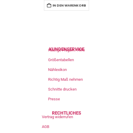
IN DEN WARENKORB
KUNDENSERVICE
Häufige Fragen / Hilfe
Größentabellen
Nählexikon
Richtig Maß nehmen
Schnitte drucken
Presse
RECHTLICHES
Vertrag widerrufen
AGB