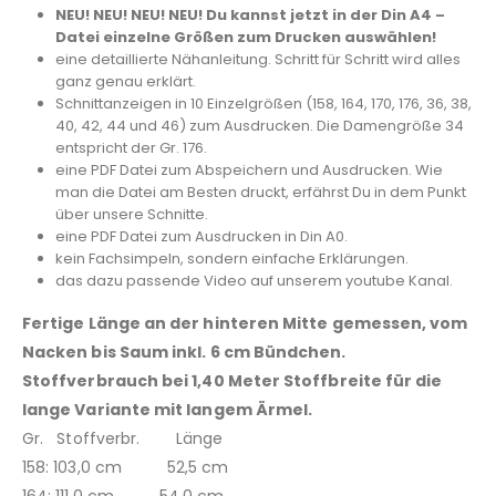
NEU! NEU! NEU! NEU! Du kannst jetzt in der Din A4 –
Datei einzelne Größen zum Drucken auswählen!
eine detaillierte Nähanleitung. Schritt für Schritt wird alles
ganz genau erklärt.
Schnittanzeigen in 10 Einzelgrößen (158, 164, 170, 176, 36, 38,
40, 42, 44 und 46) zum Ausdrucken. Die Damengröße 34
entspricht der Gr. 176.
eine PDF Datei zum Abspeichern und Ausdrucken. Wie
man die Datei am Besten druckt, erfährst Du in dem Punkt
über unsere Schnitte.
eine PDF Datei zum Ausdrucken in Din A0.
kein Fachsimpeln, sondern einfache Erklärungen.
das dazu passende Video auf unserem youtube Kanal.
Fertige Länge an der hinteren Mitte gemessen, vom
Nacken bis Saum inkl. 6 cm Bündchen.
Stoffverbrauch bei 1,40 Meter Stoffbreite für die
lange Variante mit langem Ärmel.
Gr. Stoffverbr. Länge
158: 103,0 cm 52,5 cm
164: 111,0 cm 54,0 cm