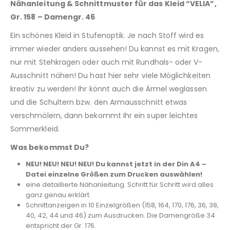
Nähanleitung & Schnittmuster für das Kleid “VELIA”,
Gr. 158 – Damengr. 46
Ein schönes Kleid in Stufenoptik. Je nach Stoff wird es
immer wieder anders aussehen! Du kannst es mit Kragen,
nur mit Stehkragen oder auch mit Rundhals- oder V-
Ausschnitt nähen! Du hast hier sehr viele Möglichkeiten
kreativ zu werden! Ihr könnt auch die Ärmel weglassen
und die Schultern bzw. den Armausschnitt etwas
verschmälern, dann bekommt Ihr ein super leichtes
Sommerkleid.
Was bekommst Du?
NEU! NEU! NEU! NEU! Du kannst jetzt in der Din A4 –
Datei einzelne Größen zum Drucken auswählen!
eine detaillierte Nähanleitung. Schritt für Schritt wird alles
ganz genau erklärt.
Schnittanzeigen in 10 Einzelgrößen (158, 164, 170, 176, 36, 38,
40, 42, 44 und 46) zum Ausdrucken. Die Damengröße 34
entspricht der Gr. 176.