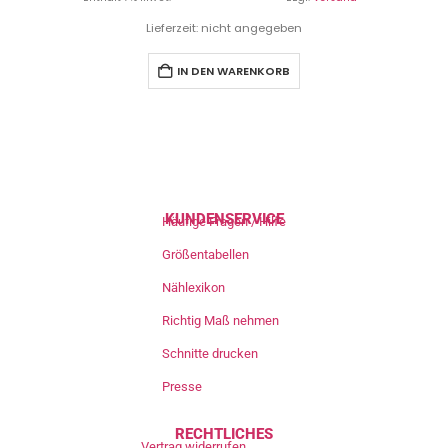
Lieferzeit: nicht angegeben
IN DEN WARENKORB
KUNDENSERVICE
Häufige Fragen / Hilfe
Größentabellen
Nählexikon
Richtig Maß nehmen
Schnitte drucken
Presse
RECHTLICHES
Vertrag widerrufen