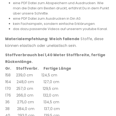
eine PDF Datei zum Abspeichern und Ausdrucken. Wie
man die Datei am Besten druckt, erfährst Du in dem Punkt
über unsere Schnitte.
eine PDF Datei zum Ausdrucken in Din A0.
kein Fachsimpeln, sondern einfache Erklärungen.
das dazu passende Videos auf unserem youtube Kanal.
Materialempfehlung:
Weich fallende
Stoffe, diese
können elastisch oder unelastisch sein.
Stoffverbrauch bei 1,40 Meter Stoffbreite, fertige
Rückenlänge.
Gr. Stoffverbr. Fertige Länge
158 239,0 cm 124,5 cm
164 248,0 cm 127,0 cm
170 257,0 cm 129,5 cm
176 266,0 cm 132,0 cm
36 275,0 cm 134,5 cm
38 284,0 cm 137,0 cm
40 293,0 cm 139,5 cm