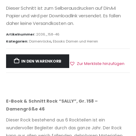
Dieser Schnitt ist zum Selberausdrucken auf DinA4
Papier und wird per Downloadlink versendet. Es fallen
daher keine Versandkosten an.
Artikelnummer:
2036_158-46
Kategorien:
Damenröcke
,
Ebooks Damen und Herren
IN DEN WARENKORB
Zur Merkliste hinzufügen
E-Book & Schnitt Rock “SALLY”, Gr. 158 –
Damengröße 46
Dieser Rock bestehend aus 6 Rockteilen ist ein
wundervoller Begleiter durch das ganze Jahr. Der Rock
kann aus allen weich fallenden, dehnbaren Materialien