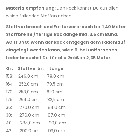
Materialempfehlung:
Den Rock kannst Du aus allen
weich fallenden Stoffen nähen.
Stoffverbrauch und Futterverbrauch bei 1,40 Meter
Stoffbreite / fertige Rocklänge inkl. 3,5 cm Bund.
ACHTUNG: Wenn der Rock entgegen dem Fadenlauf
eingelegt werden kann, wie z.B. bei unifarbenen
Leder brauchst Du für alle Größen 2,35 Meter.
Gr. Stoffverbr. Länge
158: 246,0 cm 78,0 cm
164: 252,0 cm 79,5 cm
170: 258,0 cm 81,0 cm
176: 264,0 cm 82,5 cm
36: 270,0 cm 84,0 cm
38: 276,0 cm 87,0 cm
40: 284,0 cm 90,0 cm
42: 290,0 cm 93,0 cm