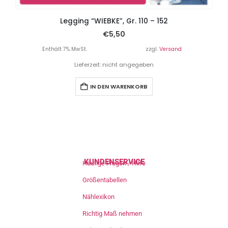
Legging “WIEBKE”, Gr. 110 – 152
€
5,50
Enthält 7% MwSt.
zzgl.
Versand
Lieferzeit: nicht angegeben
IN DEN WARENKORB
KUNDENSERVICE
Häufige Fragen / Hilfe
Größentabellen
Nählexikon
Richtig Maß nehmen