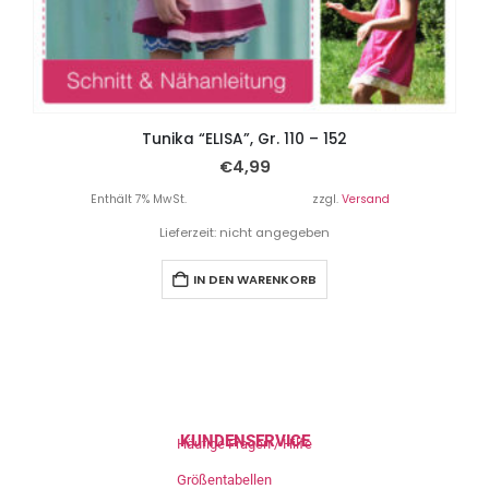
Tunika “ELISA”, Gr. 110 – 152
€
4,99
Enthält 7% MwSt.
zzgl.
Versand
Lieferzeit: nicht angegeben
IN DEN WARENKORB
KUNDENSERVICE
Häufige Fragen / Hilfe
Größentabellen