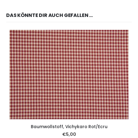
DAS KÖNNTE DIR AUCH GEFALLEN …
Baumwollstoff, Vichykaro Rot/Ecru
B
€
5,00