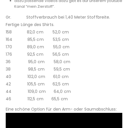
dazu passende Videos dazu gibt es auf unserem youtube
Kanal “mein Zierstoff”.
Gr. Stoffverbrauch bei 1,40 Meter Stoffbreite.
Fertige Länge des Shirts.
158 82,0 cm 52,0 cm
164 85,5 cm 53,5 cm
170 89,0 cm 55,0 cm
176 92,5 cm 56,5 cm
36 95,0 cm 58,0 cm
38 98,5 cm 59,5 cm
40 102,0 cm 61,0 cm
42 105,5 cm 62,5 cm
44 109,0 cm 64,0 cm
46 112,5 cm 65,5 cm
Eine schöne Option für den Arm- oder Saumabschluss: