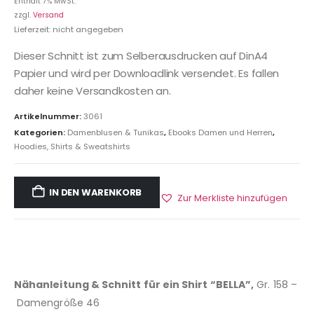
Enthält 7% MwSt.
zzgl.
Versand
Lieferzeit: nicht angegeben
Dieser Schnitt ist zum Selberausdrucken auf DinA4
Papier und wird per Downloadlink versendet. Es fallen
daher keine Versandkosten an.
Artikelnummer:
3061
Kategorien:
Damenblusen & Tunikas
,
Ebooks Damen und Herren
,
Hoodies, Shirts & Sweatshirts
IN DEN WARENKORB
Zur Merkliste hinzufügen
Nähanleitung & Schnitt für ein Shirt “BELLA”,
Gr. 158 –
Damengröße 46