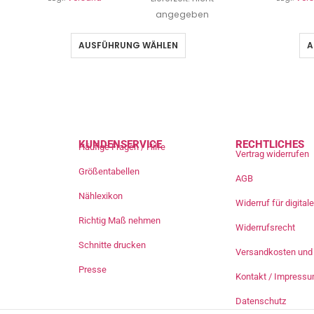
angegeben
AUSFÜHRUNG WÄHLEN
A
KUNDENSERVICE
RECHTLICHES
Häufige Fragen / Hilfe
Vertrag widerrufen
Größentabellen
AGB
Nählexikon
Widerruf für digita
Richtig Maß nehmen
Widerrufsrecht
Schnitte drucken
Versandkosten und 
Presse
Kontakt / Impress
Datenschutz