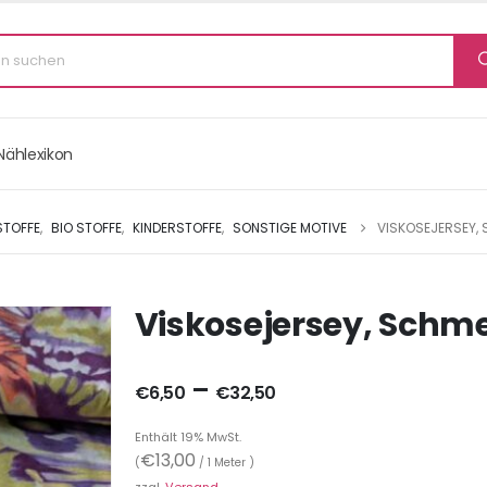
Nählexikon
STOFFE
,
BIO STOFFE
,
KINDERSTOFFE
,
SONSTIGE MOTIVE
VISKOSEJERSEY, 
Viskosejersey, Schmet
–
€
6,50
€
32,50
Enthält 19% MwSt.
€
13,00
(
/ 1 Meter )