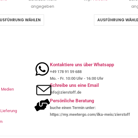
angegeben
an
USFÜHRUNG WÄHLEN
AUSFÜHRUNG WÄHL
Kontaktiere uns über Whatsapp
+49 178 91 59 688
Mo. - Fr. 10:00 Uhr - 16:00 Uhr
Schreibe uns eine Email
le Medien
info@zierstoff.de
Persönliche Beratung
buche einen Termin unter:
Lieferung
https://my.meetergo.com/ilka-meis/zierstoff
um