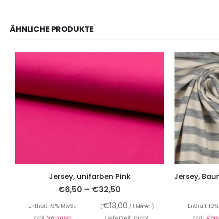
ÄHNLICHE PRODUKTE
Jersey, unifarben Pink
–
€
6,50
€
32,50
€
13,00
Enthält 19% MwSt.
Enthält 19%
(
/ 1 Meter )
zzgl.
Versand
Lieferzeit: nicht
zzgl.
Ver