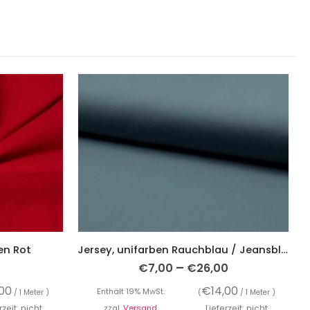
en Rot
Jersey, unifarben Rauchblau / Jeansblau
–
€
7,00
€
26,00
,00
€
14,00
Enthält 19% MwSt.
/ 1 Meter )
(
/ 1 Meter )
rzeit: nicht
zzgl.
Versand
Lieferzeit: nicht