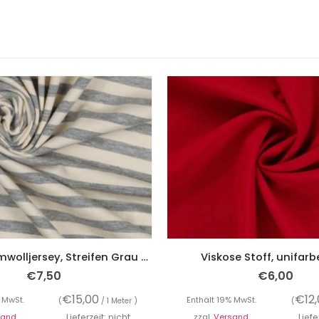
Jersey, Baumwolljersey, Streifen Grau Melange / Ecru
Viskose Stoff, unifarb
€
7,50
€
6,00
€
15,00
€
12
 MwSt.
Enthält 19% MwSt.
(
/ 1 Meter )
(
sand
Lieferzeit: nicht
zzgl.
Versand
Liefe