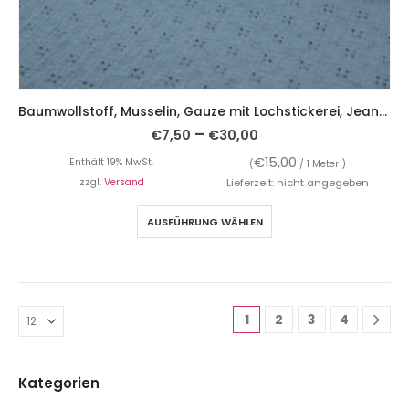
Baumwollstoff, Musselin, Gauze mit Lochstickerei, Jeansblau
–
€
7,50
€
30,00
€
15,00
Enthält 19% MwSt.
(
/ 1 Meter )
zzgl.
Versand
Lieferzeit: nicht angegeben
AUSFÜHRUNG WÄHLEN
1
2
3
4
Kategorien