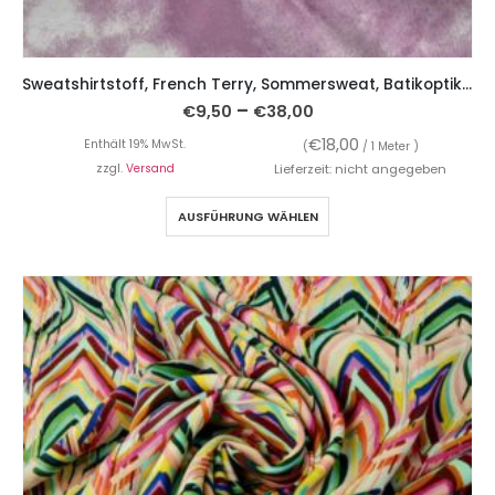
Sweatshirtstoff, French Terry, Sommersweat, Batikoptik – Lila
–
€
9,50
€
38,00
€
18,00
Enthält 19% MwSt.
(
/ 1 Meter )
zzgl.
Versand
Lieferzeit: nicht angegeben
AUSFÜHRUNG WÄHLEN