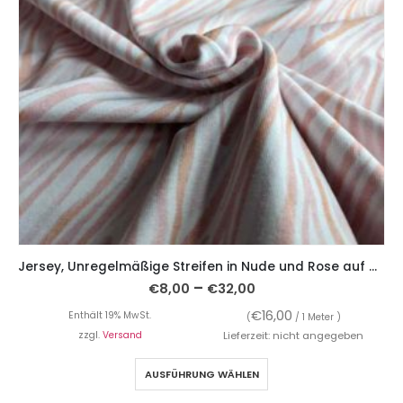
Jersey, Unregelmäßige Streifen in Nude und Rose auf Weiß – Digitaldruck
–
€
8,00
€
32,00
€
16,00
Enthält 19% MwSt.
(
/ 1 Meter )
zzgl.
Versand
Lieferzeit: nicht angegeben
AUSFÜHRUNG WÄHLEN