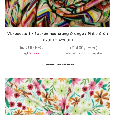
Viskosestoff – Zackenmusterung Orange / Pink / Grün
–
€
7,00
€
28,00
€
14,00
Enthält 19% MwSt.
(
/ 1 Meter )
zzgl.
Versand
Lieferzeit: nicht angegeben
AUSFÜHRUNG WÄHLEN