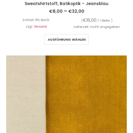
Sweatshirtstoff, Batikoptik – Jeansblau
–
€
8,00
€
32,00
€
16,00
Enthält 19% MwSt.
(
/ 1 Meter )
zzgl.
Versand
Lieferzeit: nicht angegeben
AUSFÜHRUNG WÄHLEN