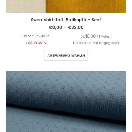
Sweatshirtstoff, Batikoptik – Senf
–
€
8,00
€
32,00
€
16,00
Enthält 19% MwSt.
(
/ 1 Meter )
zzgl.
Versand
Lieferzeit: nicht angegeben
AUSFÜHRUNG WÄHLEN