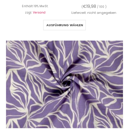
€
19,98
Enthält 19% MwSt.
(
/ 100 )
zzgl.
Versand
Lieferzeit: nicht angegeben
AUSFÜHRUNG WÄHLEN