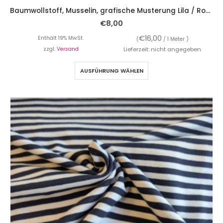
Baumwollstoff, Musselin, grafische Musterung Lila / Rosa
€
8,00
€
16,00
Enthält 19% MwSt.
(
/ 1 Meter )
zzgl.
Versand
Lieferzeit: nicht angegeben
AUSFÜHRUNG WÄHLEN