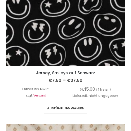
Jersey, Smileys auf Schwarz
–
€
7,50
€
37,50
€
15,00
Enthält 19% MwSt.
(
/ 1 Meter )
zzgl.
Versand
Lieferzeit: nicht angegeben
AUSFÜHRUNG WÄHLEN