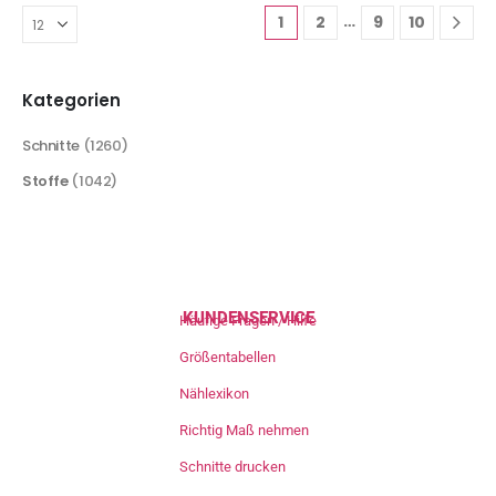
…
1
2
9
10
Kategorien
Schnitte
(1260)
Stoffe
(1042)
KUNDENSERVICE
Häufige Fragen / Hilfe
Größentabellen
Nählexikon
Richtig Maß nehmen
Schnitte drucken