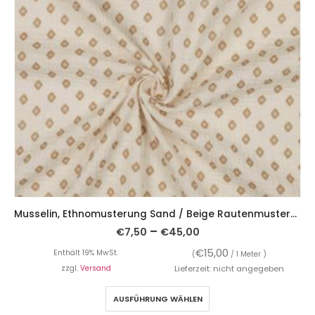
Musselin, Ethnomusterung Sand / Beige Rautenmusterung
–
€
7,50
€
45,00
€
15,00
Enthält 19% MwSt.
(
/ 1 Meter )
zzgl.
Versand
Lieferzeit: nicht angegeben
AUSFÜHRUNG WÄHLEN