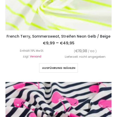
French Terry, Sommersweat, Streifen Neon Gelb / Beige
–
€
9,99
€
49,95
€
19,98
Enthält 19% MwSt.
(
/ 100 )
zzgl.
Versand
Lieferzeit: nicht angegeben
AUSFÜHRUNG WÄHLEN