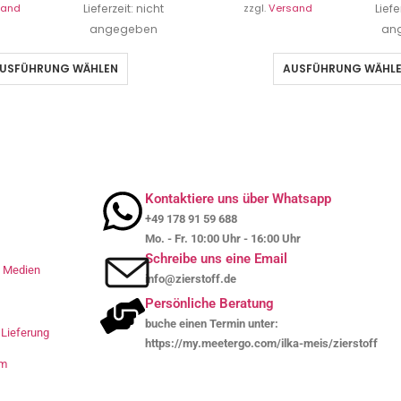
sand
Lieferzeit: nicht
zzgl.
Versand
Liefe
angegeben
an
USFÜHRUNG WÄHLEN
AUSFÜHRUNG WÄHL
Kontaktiere uns über Whatsapp
+49 178 91 59 688
Mo. - Fr. 10:00 Uhr - 16:00 Uhr
Schreibe uns eine Email
le Medien
info@zierstoff.de
Persönliche Beratung
buche einen Termin unter:
Lieferung
https://my.meetergo.com/ilka-meis/zierstoff
um