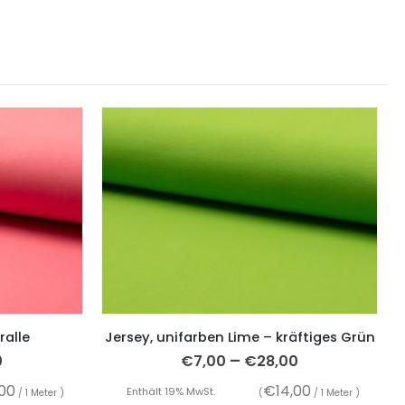
ralle
Jersey, unifarben Lime – kräftiges Grün
–
0
€
7,00
€
28,00
,00
€
14,00
Enthält 19% MwSt.
/ 1 Meter )
(
/ 1 Meter )