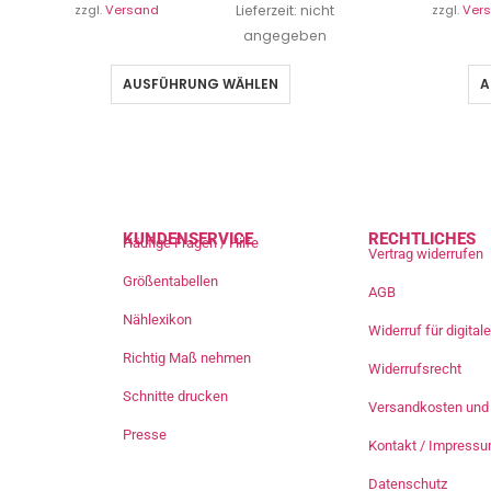
zzgl.
Versand
Lieferzeit: nicht
zzgl.
Ver
angegeben
AUSFÜHRUNG WÄHLEN
A
KUNDENSERVICE
RECHTLICHES
Häufige Fragen / Hilfe
Vertrag widerrufen
Größentabellen
AGB
Nählexikon
Widerruf für digita
Richtig Maß nehmen
Widerrufsrecht
Schnitte drucken
Versandkosten und 
Presse
Kontakt / Impress
Datenschutz