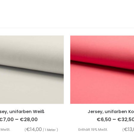
sey, unifarben Weiß
Jersey, unifarben Ko
–
–
€
7,00
€
28,00
€
6,50
€
32,5
€
14,00
€
13
 MwSt.
Enthält 19% MwSt.
(
/ 1 Meter )
(