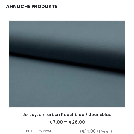
ÄHNLICHE PRODUKTE
Jersey, unifarben Rauchblau / Jeansblau
–
€
7,00
€
26,00
€
14,00
Enthält 19% MwSt.
(
/ 1 Meter )