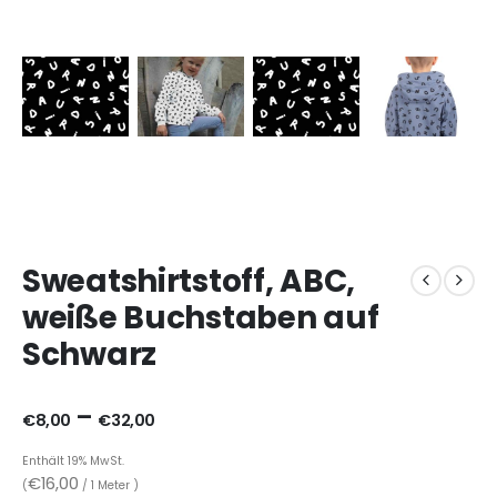
Sweatshirtstoff, ABC,
weiße Buchstaben auf
Schwarz
–
€
8,00
€
32,00
Enthält 19% MwSt.
€
16,00
(
/ 1 Meter )