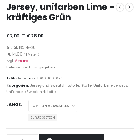
Jersey, unifarben Lime –
kräftiges Grün
–
€
7,00
€
28,00
Enthält 19% MwSt.
€
14,00
(
/ 1 Meter )
zzgl.
Versand
Lieferzeit: nicht angegeben
Artikelnummer:
1000-100-023
Kategorien:
Jersey und Sweatshirtstoffe
,
Stoffe
,
Unifarbene Jerseys
,
Unifarbene Sweatshirtstoffe
LÄNGE
ZURÜCKSETZEN