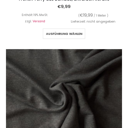
€
9,99
€
19,99
Enthält 19% MwSt.
(
/ 1 Meter )
zzgl.
Versand
Lieferzeit: nicht angegeben
AUSFÜHRUNG WÄHLEN