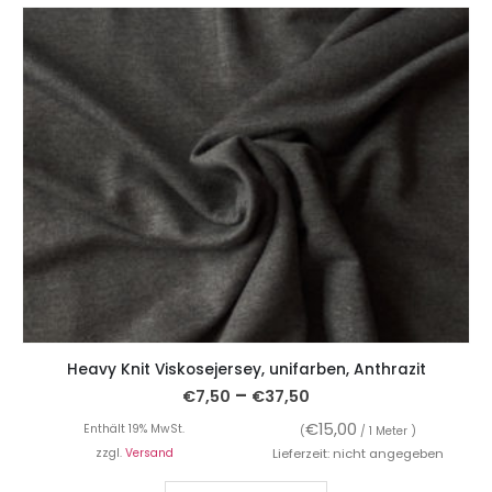
Heavy Knit Viskosejersey, unifarben, Anthrazit
–
€
7,50
€
37,50
€
15,00
Enthält 19% MwSt.
(
/ 1 Meter )
zzgl.
Versand
Lieferzeit: nicht angegeben