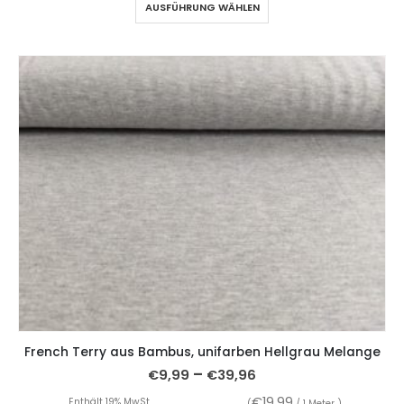
AUSFÜHRUNG WÄHLEN
French Terry aus Bambus, unifarben Hellgrau Melange
–
€
9,99
€
39,96
€
19,99
Enthält 19% MwSt.
(
/ 1 Meter )