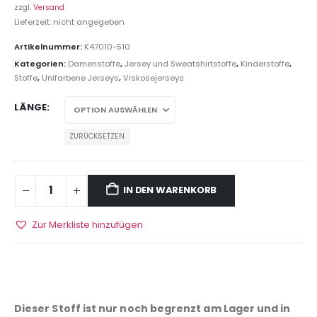
zzgl.
Versand
Lieferzeit: nicht angegeben
Artikelnummer:
K47010-510
Kategorien:
Damenstoffe
,
Jersey und Sweatshirtstoffe
,
Kinderstoffe
,
Stoffe
,
Unifarbene Jerseys
,
Viskosejerseys
LÄNGE
ZURÜCKSETZEN
IN DEN WARENKORB
Zur Merkliste hinzufügen
Dieser Stoff ist nur noch begrenzt am Lager und in