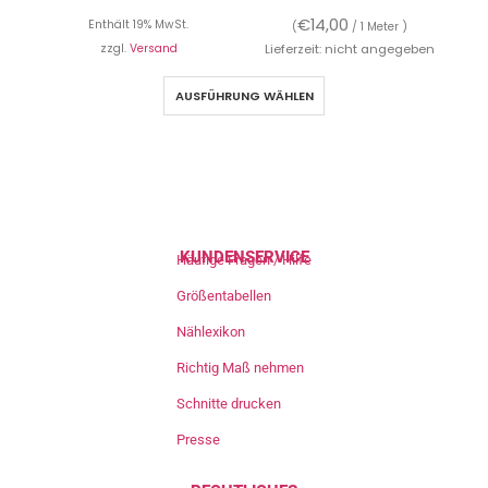
€
14,00
Enthält 19% MwSt.
(
/ 1 Meter )
zzgl.
Versand
Lieferzeit: nicht angegeben
AUSFÜHRUNG WÄHLEN
KUNDENSERVICE
Häufige Fragen / Hilfe
Größentabellen
Nählexikon
Richtig Maß nehmen
Schnitte drucken
Presse