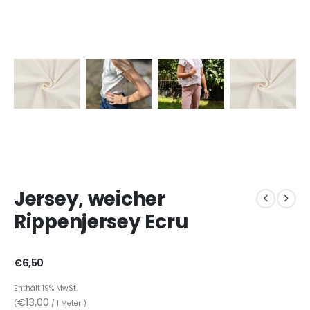
Jersey, weicher
Rippenjersey Ecru
€
6,50
Enthält 19% MwSt.
€
13,00
(
/ 1 Meter )