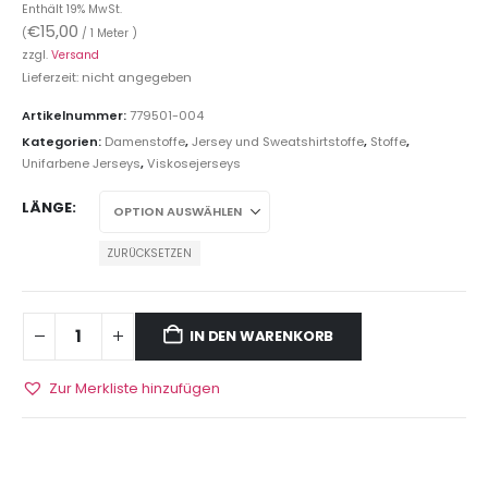
Enthält 19% MwSt.
€
15,00
(
/ 1 Meter )
zzgl.
Versand
Lieferzeit: nicht angegeben
Artikelnummer:
779501-004
Kategorien:
Damenstoffe
,
Jersey und Sweatshirtstoffe
,
Stoffe
,
Unifarbene Jerseys
,
Viskosejerseys
LÄNGE
ZURÜCKSETZEN
IN DEN WARENKORB
Zur Merkliste hinzufügen