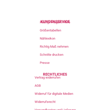
KUNDENSERVICE
Häufige Fragen / Hilfe
Größentabellen
Nählexikon
Richtig Maß nehmen
Schnitte drucken
Presse
RECHTLICHES
Vertrag widerrufen
AGB
Widerruf für digitale Medien
Widerrufsrecht
Versandkosten und Lieferung