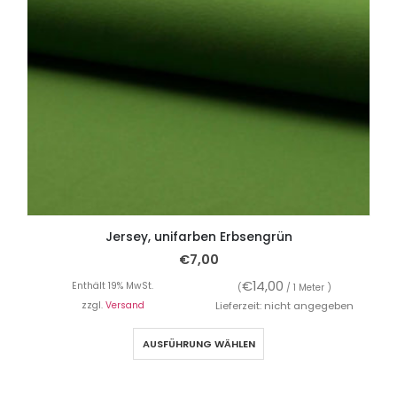
Jersey, unifarben Erbsengrün
€
7,00
€
14,00
Enthält 19% MwSt.
(
/ 1 Meter )
zzgl.
Versand
Lieferzeit: nicht angegeben
AUSFÜHRUNG WÄHLEN