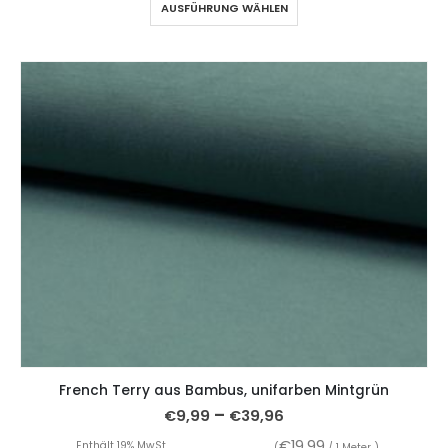
AUSFÜHRUNG WÄHLEN
French Terry aus Bambus, unifarben Mintgrün
–
€
9,99
€
39,96
€
19,99
Enthält 19% MwSt.
(
/ 1 Meter )