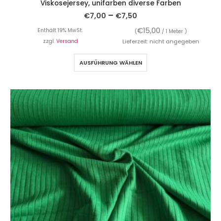
Viskosejersey, unifarben diverse Farben
–
€
7,00
€
7,50
€
15,00
Enthält 19% MwSt.
(
/ 1 Meter )
zzgl.
Versand
Lieferzeit: nicht angegeben
AUSFÜHRUNG WÄHLEN