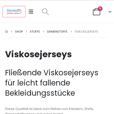
0
SHOP
STOFFE
DAMENSTOFFE
VISKOSEJERSEYS
Viskosejerseys
Fließende Viskosejerseys
für leicht fallende
Bekleidungsstücke
Diese Qualität ist ideal zum Nähen von Kleidern, Shirts,
Wasserfallkragen und vieles mehr!