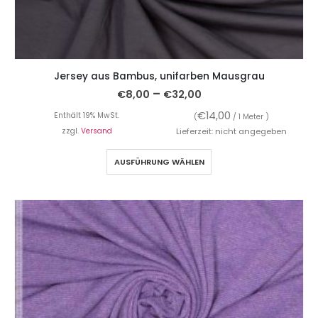
Jersey aus Bambus, unifarben Mausgrau
–
€
8,00
€
32,00
€
14,00
Enthält 19% MwSt.
(
/ 1 Meter )
zzgl.
Versand
Lieferzeit: nicht angegeben
AUSFÜHRUNG WÄHLEN