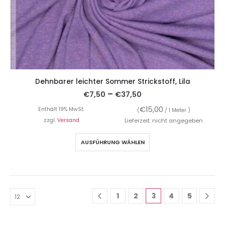
Dehnbarer leichter Sommer Strickstoff, Lila
–
€
7,50
€
37,50
€
15,00
Enthält 19% MwSt.
(
/ 1 Meter )
zzgl.
Versand
Lieferzeit: nicht angegeben
AUSFÜHRUNG WÄHLEN
1
2
3
4
5