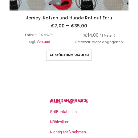
Jersey, Katzen und Hunde Rot auf Ecru
–
€
7,00
€
35,00
€
14,00
Enthält 19% MwSt.
(
/ 1 Meter )
zzgl.
Versand
Lieferzeit: nicht angegeben
AUSFÜHRUNG WÄHLEN
KUNDENSERVICE
Häufige Fragen / Hilfe
Größentabellen
Nählexikon
Richtig Maß nehmen