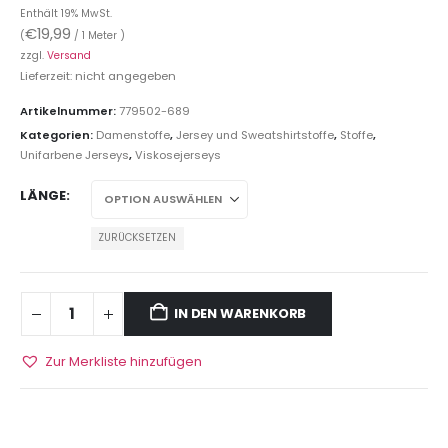
Enthält 19% MwSt.
€
19,99
(
/ 1 Meter )
zzgl.
Versand
Lieferzeit: nicht angegeben
Artikelnummer:
779502-689
Kategorien:
Damenstoffe
,
Jersey und Sweatshirtstoffe
,
Stoffe
,
Unifarbene Jerseys
,
Viskosejerseys
LÄNGE
ZURÜCKSETZEN
IN DEN WARENKORB
Zur Merkliste hinzufügen