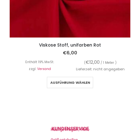
Viskose Stoff, unifarben Rot
€
6,00
€
12,00
Enthält 19% MwSt.
(
/ 1 Meter )
zzgl.
Versand
Lieferzeit: nicht angegeben
AUSFÜHRUNG WÄHLEN
KUNDENSERVICE
Häufige Fragen / Hilfe
Größentabellen