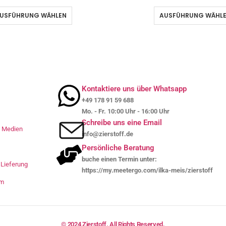
USFÜHRUNG WÄHLEN
AUSFÜHRUNG WÄHL
Kontaktiere uns über Whatsapp
+49 178 91 59 688
Mo. - Fr. 10:00 Uhr - 16:00 Uhr
Schreibe uns eine Email
le Medien
info@zierstoff.de
Persönliche Beratung
buche einen Termin unter:
Lieferung
https://my.meetergo.com/ilka-meis/zierstoff
um
© 2024 Zierstoff. All Rights Reserved.