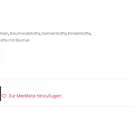
rben
,
Baumwollstoffe
,
Damenstoffe
,
Kinderstoffe
,
toffe mit Blumen
Zur Merkliste hinzufügen