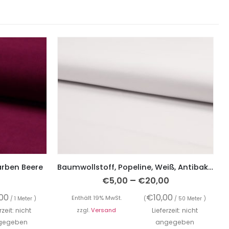
arben Beere
Baumwollstoff, Popeline, Weiß, Antibakteriell
–
€
5,00
€
20,00
,00
€
10,00
Enthält 19% MwSt.
/ 1 Meter )
(
/ 50 Meter )
rzeit: nicht
zzgl.
Versand
Lieferzeit: nicht
gegeben
angegeben