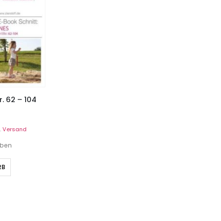
r. 62 – 104
.
Versand
eben
RB