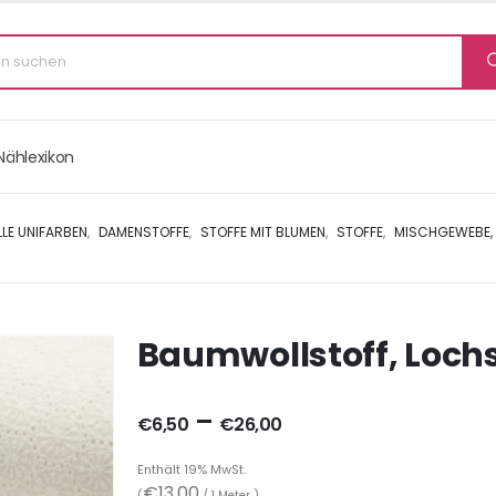
Nählexikon
E UNIFARBEN
,
DAMENSTOFFE
,
STOFFE MIT BLUMEN
,
STOFFE
,
MISCHGEWEBE, 
Baumwollstoff, Lochst
–
€
6,50
€
26,00
Enthält 19% MwSt.
€
13,00
(
/ 1 Meter )