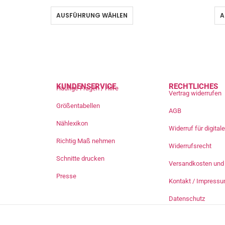
AUSFÜHRUNG WÄHLEN
A
KUNDENSERVICE
RECHTLICHES
Häufige Fragen / Hilfe
Vertrag widerrufen
Größentabellen
AGB
Nählexikon
Widerruf für digita
Richtig Maß nehmen
Widerrufsrecht
Schnitte drucken
Versandkosten und 
Presse
Kontakt / Impress
Datenschutz