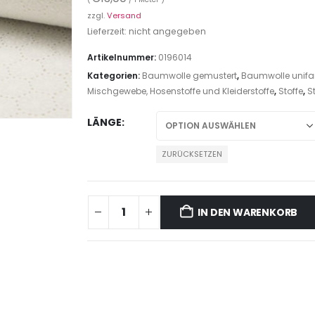
zzgl.
Versand
Lieferzeit: nicht angegeben
Artikelnummer:
0196014
Kategorien:
Baumwolle gemustert
,
Baumwolle unifa
Mischgewebe, Hosenstoffe und Kleiderstoffe
,
Stoffe
,
S
LÄNGE
ZURÜCKSETZEN
IN DEN WARENKORB