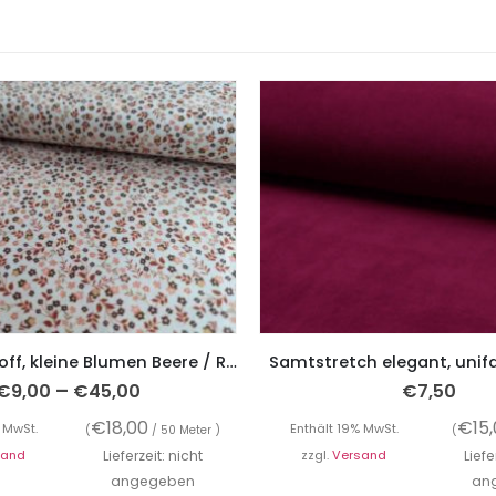
Baumwollstoff, kleine Blumen Beere / Rost auf Weiß – Organic Cotton
Samtstretch elegant, unif
–
€
9,00
€
45,00
€
7,50
€
18,00
€
15
 MwSt.
Enthält 19% MwSt.
(
/ 50 Meter )
(
sand
Lieferzeit: nicht
zzgl.
Versand
Liefe
angegeben
an