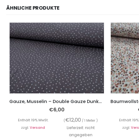
ÄHNLICHE PRODUKTE
Gauze, Musselin – Double Gauze Dunkelgrau mit weißen Punkten
€
6,00
€
12,00
Enthält 19% MwSt.
Enthält 19%
(
/ 1 Meter )
zzgl.
Versand
Lieferzeit: nicht
zzgl.
Ver
angegeben