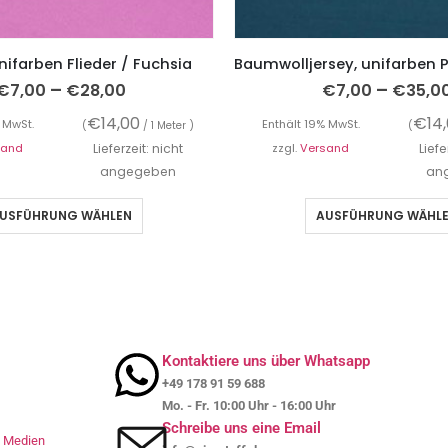
nifarben Flieder / Fuchsia
–
–
€
7,00
€
28,00
€
7,00
€
35,0
€
14,00
€
14
 MwSt.
Enthält 19% MwSt.
(
/ 1 Meter )
(
sand
Lieferzeit: nicht
zzgl.
Versand
Liefe
angegeben
an
USFÜHRUNG WÄHLEN
AUSFÜHRUNG WÄHL
Kontaktiere uns über Whatsapp
+49 178 91 59 688
Mo. - Fr. 10:00 Uhr - 16:00 Uhr
Schreibe uns eine Email
le Medien