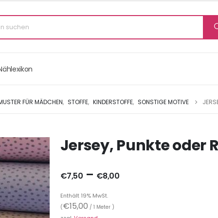
Nählexikon
MUSTER FÜR MÄDCHEN
,
STOFFE
,
KINDERSTOFFE
,
SONSTIGE MOTIVE
JERSE
Jersey, Punkte oder R
–
€
7,50
€
8,00
Enthält 19% MwSt.
€
15,00
(
/ 1 Meter )