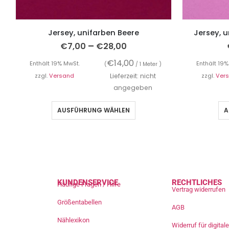
Jersey, unifarben Beere
Jersey, u
–
€
7,00
€
28,00
€
14,00
Enthält 19% MwSt.
Enthält 19%
(
/ 1 Meter )
zzgl.
Versand
Lieferzeit: nicht
zzgl.
Ver
angegeben
AUSFÜHRUNG WÄHLEN
A
KUNDENSERVICE
RECHTLICHES
Häufige Fragen / Hilfe
Vertrag widerrufen
Größentabellen
AGB
Nählexikon
Widerruf für digita