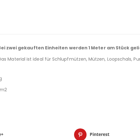
 zwei gekauften Einheiten werden 1 Meter am Stück geliefe
Das Material ist ideal für Schlupfmützen, Mützen, Loopschals, P
g
r/m2
e+
Pinterest