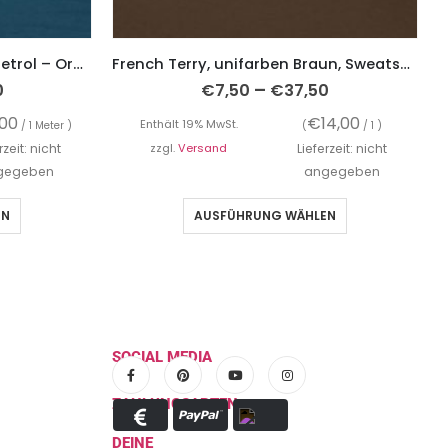
Baumwolljersey, unifarben Petrol – Organic Cotton
French Terry, unifarben Braun, Sweatshirtstoff brushed
–
0
€
7,50
€
37,50
,00
€
14,00
Enthält 19% MwSt.
/ 1 Meter )
(
/ 1 )
rzeit: nicht
zzgl.
Versand
Lieferzeit: nicht
gegeben
angegeben
EN
AUSFÜHRUNG WÄHLEN
SOCIAL MEDIA
ZAHLUNGSARTEN
DEINE