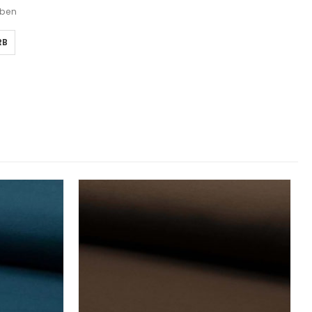
eben
RB