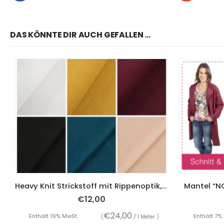
DAS KÖNNTE DIR AUCH GEFALLEN …
Heavy Knit Strickstoff mit Rippenoptik, verschiedene Farben
Mantel “NO
€
12,00
€
24,00
Enthält 19% MwSt.
Enthält 7%
(
/ 1 Meter )