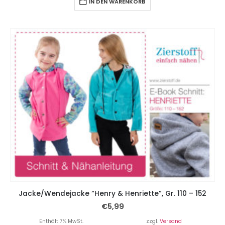
IN DEN WARENKORB
Jacke/Wendejacke “Henry & Henriette”, Gr. 110 – 152
€
5,99
Enthält 7% MwSt.
zzgl.
Versand