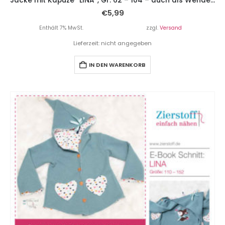
Jacke mit Kapuze “LINA”, Gr. 62 – 104 – auch als Wendejacke!! 2 Schnitte inklusive
€
5,99
Enthält 7% MwSt.
zzgl.
Versand
Lieferzeit: nicht angegeben
IN DEN WARENKORB