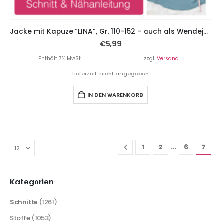
Jacke mit Kapuze “LINA”, Gr. 110-152 – auch als Wendejacke! – 2 Schnitte inklusive
€
5,99
Enthält 7% MwSt.
zzgl.
Versand
Lieferzeit: nicht angegeben
IN DEN WARENKORB
…
1
2
6
7
Kategorien
Schnitte
(1261)
Stoffe
(1053)