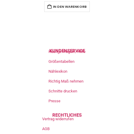
IN DEN WARENKORB
KUNDENSERVICE
Häufige Fragen / Hilfe
Größentabellen
Nählexikon
Richtig Maß nehmen
Schnitte drucken
Presse
RECHTLICHES
Vertrag widerrufen
AGB