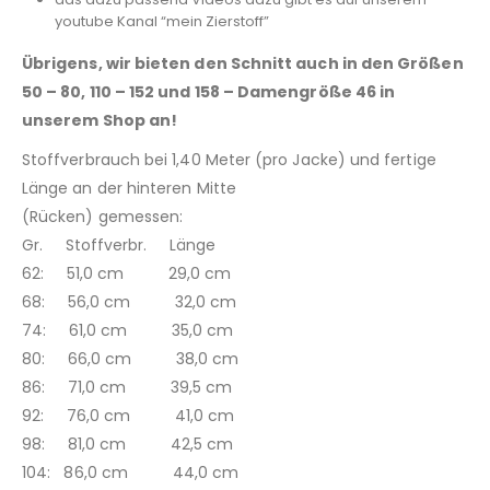
youtube Kanal “mein Zierstoff”
Übrigens, wir bieten den Schnitt auch in den Größen
50 – 80, 110 – 152 und 158 – Damengröße 46 in
unserem Shop an!
Stoffverbrauch bei 1,40 Meter (pro Jacke) und fertige
Länge an der hinteren Mitte
(Rücken) gemessen:
Gr. Stoffverbr. Länge
62: 51,0 cm 29,0 cm
68: 56,0 cm 32,0 cm
74: 61,0 cm 35,0 cm
80: 66,0 cm 38,0 cm
86: 71,0 cm 39,5 cm
92: 76,0 cm 41,0 cm
98: 81,0 cm 42,5 cm
104: 86,0 cm 44,0 cm