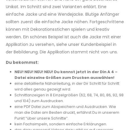
Unikat. Im Schnitt sind zwei Varianten erklärt. Eine
einfache Jacke und eine Wendejacke. Blutige Anfänger
sollten zuerst die einfache Jacke nähen. Fortgeschrittene
können mit Dekorationsstichen spielen und kreativ
werden. Ein schönes Beispiel ist auch die Jacke mit einer
Applikation zu versehen, siehe unser Kundenbeispiel in
der Bebilderung. Die Applikation stammt nicht von uns.
Du bekommst:
NEU! NEU! NEU! NEU! Du kannst jetzt in der Din A 4 –
Datei einzelne Größen zum Drucken auswählen!
eine detaillierte Nähanleitung, in der Dir Schritt für Schritt
wird alles genau gezeigt wird.
Schnittanzeigen in 8 Einzelgrößen (62, 68, 74, 80, 86, 92, 98
und 104) zum Ausdrucken.
eine PDF Datei zum Abspeichern und Ausdrucken. Wie
man die Datei am Besten druckt, erfährst Du in unserem
Punkt “über unsere Schnitte”.
kein Fachsimpeln, sondern einfache Erklärungen.
das dazu passend Videos dazu gibt es auf unserem