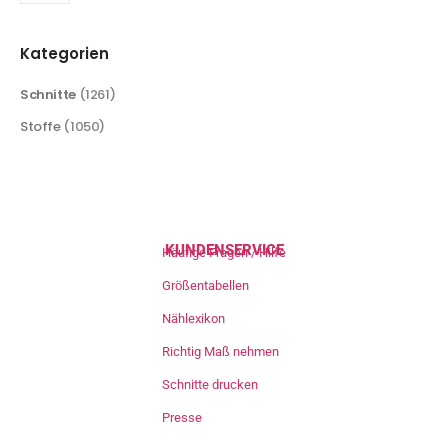
Kategorien
Schnitte
(1261)
Stoffe
(1050)
KUNDENSERVICE
Häufige Fragen / Hilfe
Größentabellen
Nählexikon
Richtig Maß nehmen
Schnitte drucken
Presse