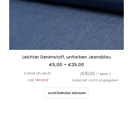
Leichter Denimstoff, unifarben Jeansblau
B
–
€
5,00
€
25,00
€
10,00
Enthält 19% MwSt.
(
/ 1 Meter )
zzgl.
Versand
Lieferzeit: nicht angegeben
AUSFÜHRUNG WÄHLEN