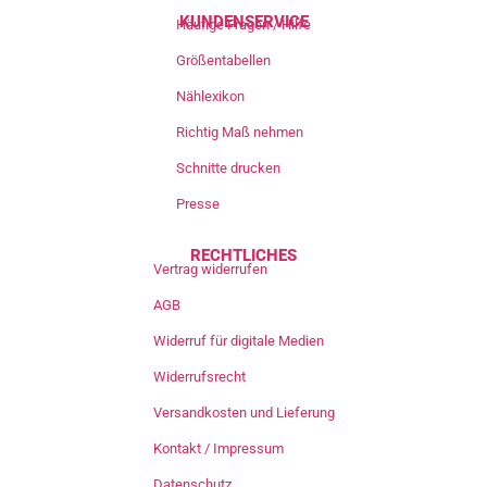
KUNDENSERVICE
Häufige Fragen / Hilfe
Größentabellen
Nählexikon
Richtig Maß nehmen
Schnitte drucken
Presse
RECHTLICHES
Vertrag widerrufen
AGB
Widerruf für digitale Medien
Widerrufsrecht
Versandkosten und Lieferung
Kontakt / Impressum
Datenschutz