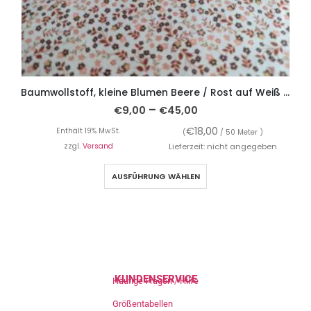
Baumwollstoff, kleine Blumen Beere / Rost auf Weiß – Organic Cotton
–
€
9,00
€
45,00
€
18,00
Enthält 19% MwSt.
(
/ 50 Meter )
zzgl.
Versand
Lieferzeit: nicht angegeben
AUSFÜHRUNG WÄHLEN
KUNDENSERVICE
Häufige Fragen / Hilfe
Größentabellen