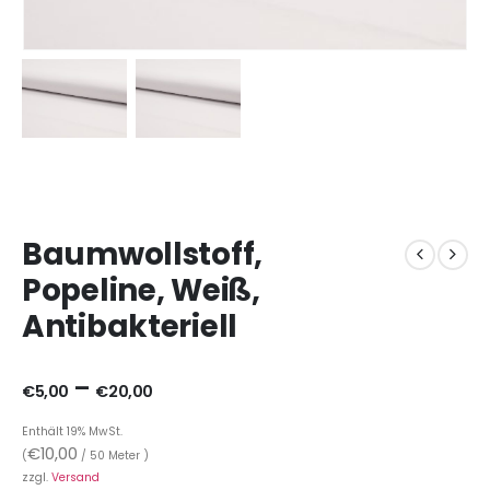
Baumwollstoff,
Popeline, Weiß,
Antibakteriell
–
€
5,00
€
20,00
Enthält 19% MwSt.
€
10,00
(
/ 50 Meter )
zzgl.
Versand