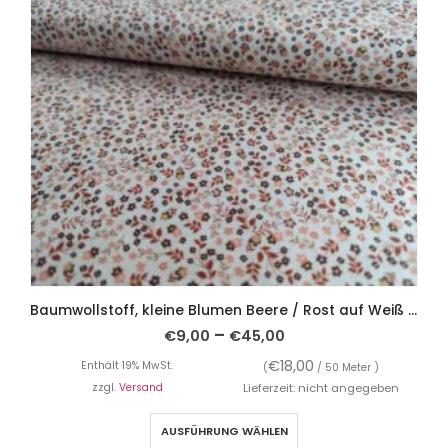
Baumwollstoff, kleine Blumen Beere / Rost auf Weiß – Organic Cotton
–
€
9,00
€
45,00
€
18,00
Enthält 19% MwSt.
(
/ 50 Meter )
zzgl.
Versand
Lieferzeit: nicht angegeben
AUSFÜHRUNG WÄHLEN