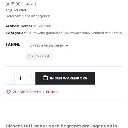
€
15,00
(
/ 1 Meter )
zzgl.
Versand
Lieferzeit: nicht angegeben
Artikelnummer:
997487331
Kategorien:
Baumwolle gemustert
,
Baumwollstoffe
,
Denimstoffe
,
Stoffe
LÄNGE
ZURÜCKSETZEN
IN DEN WARENKORB
Zur Merkliste hinzufügen
Dieser Stoff ist nur noch begrenzt am Lager und in